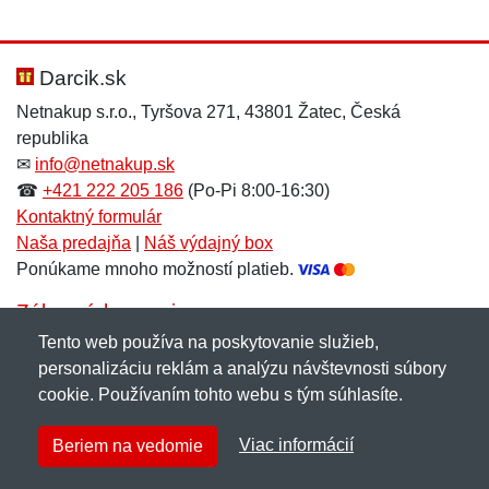
Nová recenzia
Nová otázka
Hodnotenie:
Meno:
*
*
Darcik.sk
Netnakup s.r.o., Tyršova 271, 43801 Žatec, Česká
republika
Meno:
E-mail:
*
*
✉
info@netnakup.sk
☎
+421 222 205 186
(Po-Pi 8:00-16:30)
Kontaktný formulár
Naša predajňa
|
Náš výdajný box
E-mail:
*
Ponúkame mnoho možností platieb.
Správa
*
Zákaznícky servis
Tento web používa na poskytovanie služieb,
Novinky emailom
personalizáciu reklám a analýzu návštevnosti súbory
Správa
*
cookie. Používaním tohto webu s tým súhlasíte.
Copyright © 2007-2026 (19 rokov s vami)
Netnakup.sk
&
Viac informácií
Beriem na vedomie
NetIQ
. Všetky práva vyhradené.