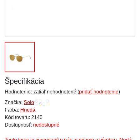
Špecifikácia
Hodnotenie:
zatiaľ nehodnotené (
pridať hodnotenie
)
Značka:
Solo
Farba:
Hnedá
Kód tovaru: 2140
Dostupnosť:
nedostupné
Tento tovar je vypredaný u nás aj priamo u výrobcu. Nedá