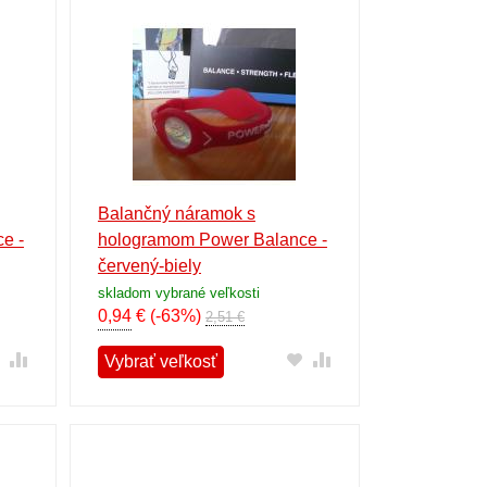
Balančný náramok s
e -
hologramom Power Balance -
červený-biely
skladom vybrané veľkosti
0,94
€
(-63%)
2,51 €
Vybrať veľkosť