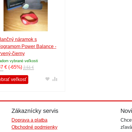
lančný náramok s
logramom Power Balance -
rvený-čierny
adom vybrané veľkosti
87
€
(-65%)
2,51 €
ybrať veľkosť
Zákaznícky servis
Nov
Doprava a platba
Chcet
Obchodné podmienky
zľavá