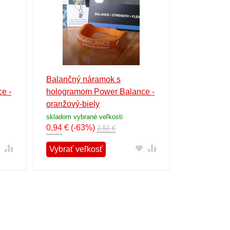
Balančný náramok s
e -
hologramom Power Balance -
oranžový-biely
skladom vybrané veľkosti
0,94
€
(-63%)
2,51 €
Vybrať veľkosť