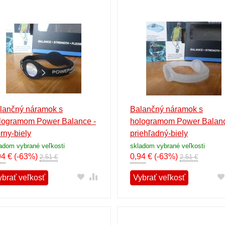
lančný náramok s
Balančný náramok s
logramom Power Balance -
hologramom Power Balanc
erny-biely
priehľadný-biely
adom vybrané veľkosti
skladom vybrané veľkosti
94
€
(-63%)
0,94
€
(-63%)
2,51 €
2,51 €
ybrať veľkosť
Vybrať veľkosť