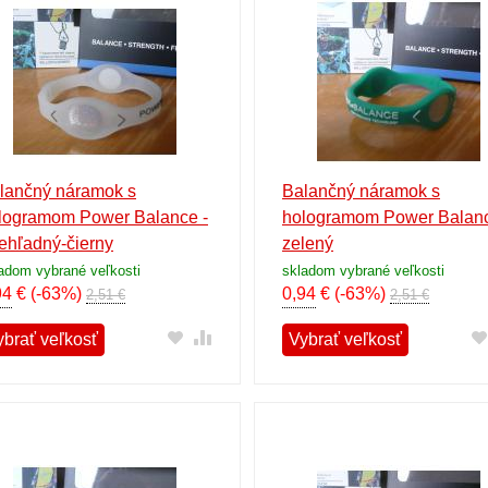
lančný náramok s
Balančný náramok s
logramom Power Balance -
hologramom Power Balanc
iehľadný-čierny
zelený
adom vybrané veľkosti
skladom vybrané veľkosti
94
€
(-63%)
0,94
€
(-63%)
2,51 €
2,51 €
ybrať veľkosť
Vybrať veľkosť