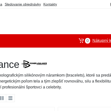
ba
Sledovanie objednávky
Kontakty
Nákupný k
0
ance
lografickým silikónovým náramkom (bracelets), ktoré sa predáva
rgetickým poľom tela a tým zlepšiť rovnováhu, silu a flexibilit
rí profesionálni športovci a celebrity.