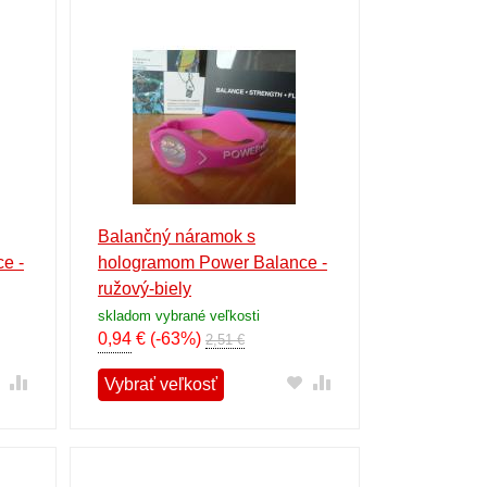
Balančný náramok s
e -
hologramom Power Balance -
ružový-biely
skladom vybrané veľkosti
0,94
€
(-63%)
2,51 €
Vybrať veľkosť