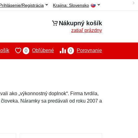
Prihlásenie/Registrácia
Krajina:
Slovensko
Nákupný košík
zatiaľ prázdny
ošík
Obľúbené
Porovnanie
0
0
li ako „výkonnostný doplnok“. Firma tvrdila,
u človeka. Náramky sa predávali od roku 2007 a