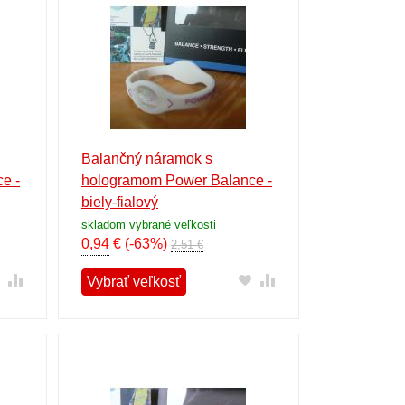
Balančný náramok s
e -
hologramom Power Balance -
biely-fialový
skladom vybrané veľkosti
0,94
€
(-63%)
2,51 €
Vybrať veľkosť