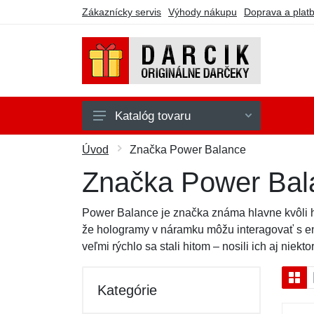
Zákaznícky servis
Výhody nákupu
Doprava a plat
Katalóg tovaru
Domácnosť a interiér
Úvod
Značka Power Balance
Elektro a PC
Značka Power Bal
Hry a hračky
Power Balance je značka známa hlavne kvôli ho
Jedlo a kuchyňa
že hologramy v náramku môžu interagovať s ene
veľmi rýchlo sa stali hitom – nosili ich aj niekto
Oblečenie a doplnky
Šport a náradie
Kategórie
Zdravie a krása