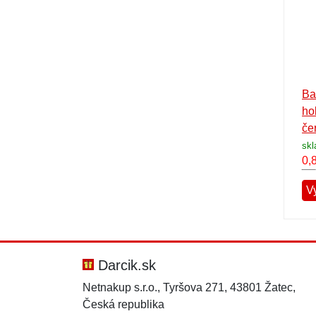
Ba
ho
če
skl
0,
V
Darcik.sk
Netnakup s.r.o., Tyršova 271, 43801 Žatec,
Česká republika