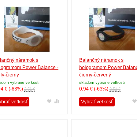
lančný náramok s
Balančný náramok s
logramom Power Balance -
hologramom Power Balanc
ely-čierny
čierny-červený
adom vybrané veľkosti
skladom vybrané veľkosti
94
€
(-63%)
0,94
€
(-63%)
2,51 €
2,51 €
ybrať veľkosť
Vybrať veľkosť