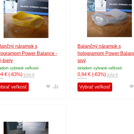
lančný náramok s
Balančný náramok s
logramom Power Balance -
hologramom Power Balanc
ý-biely
sivý
adom vybrané veľkosti
skladom vybrané veľkosti
94
€
(-63%)
0,94
€
(-63%)
2,51 €
2,51 €
ybrať veľkosť
Vybrať veľkosť