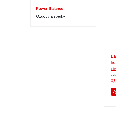
Výpredaj
Power Balance
Ozdoby a šperky
Ba
ho
či
skl
0,
V