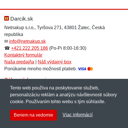
Darcik.sk
Netnakup s.r.o., Tyršova 271, 43801 Žatec, Česká
republika
✉
info@netnakup.sk
☎
+421 222 205 186
(Po-Pi 8:00-16:30)
Kontaktný formulár
Naša predajňa
|
Náš výdajný box
Ponúkame mnoho možností platieb.
Zákaznícky servis
Tento web používa na poskytovanie služieb,
Novinky emailom
personalizáciu reklám a analýzu návštevnosti súbory
cookie. Používaním tohto webu s tým súhlasíte.
Copyright © 2007-2026 (19 rokov s vami)
Netnakup.sk
&
Viac informácií
Beriem na vedomie
NetIQ
. Všetky práva vyhradené.