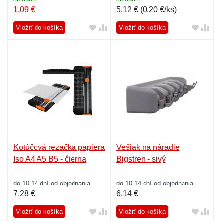
1,09
€
5,12
€ (
0,20 €/ks
)
Vložiť do košíka
Vložiť do košíka
Kotúčová rezačka papiera
Vešiak na náradie
Iso A4 A5 B5 - čierna
Bigstren - sivý
do 10-14 dní od objednania
do 10-14 dní od objednania
7,28
€
6,14
€
Vložiť do košíka
Vložiť do košíka