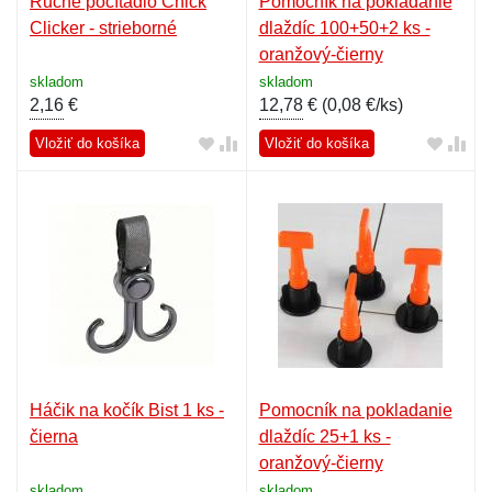
Ručné počítadlo Chick
Pomocník na pokladanie
Clicker - strieborné
dlaždíc 100+50+2 ks -
oranžový-čierny
skladom
skladom
2,16
€
12,78
€ (
0,08 €/ks
)
Vložiť do košíka
Vložiť do košíka
Háčik na kočík Bist 1 ks -
Pomocník na pokladanie
čierna
dlaždíc 25+1 ks -
oranžový-čierny
skladom
skladom