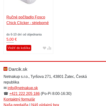
Ručné počítadlo Fosco
Chick Clicker - strieborné
do 6-10 dní od objednania
5,00
€
Vložiť do košíka
Darcik.sk
Netnakup s.r.o., Tyršova 271, 43801 Žatec, Česká
republika
✉
info@netnakup.sk
☎
+421 222 205 186
(Po-Pi 8:00-16:30)
Kontaktný formulár
Naša predajňa
|
Náš výdajný box