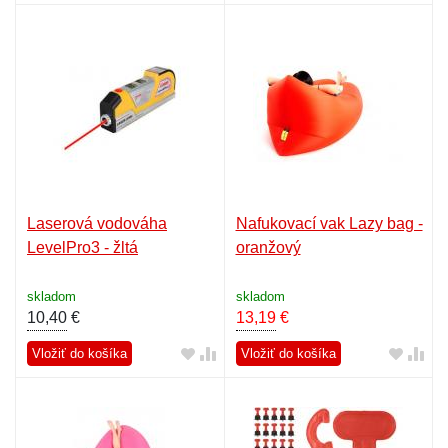
Laserová vodováha
Nafukovací vak Lazy bag -
LevelPro3 - žltá
oranžový
skladom
skladom
10,40
€
13,19
€
Vložiť do košíka
Vložiť do košíka