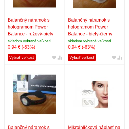
Balančný náramok s
Balančný náramok s
hologramom Power
hologramom Power
Balance - ružový-biely
Balance - biely-čierny
skladom vybrané veľkosti
skladom vybrané veľkosti
0,94
€
(-63%)
0,94
€
(-63%)
Vybrať veľkosť
Vybrať veľkosť
Balančný náramok s
Mikroihličková náplasť na