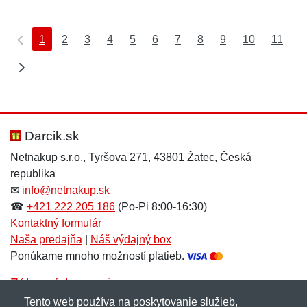
1
2
3
4
5
6
7
8
9
10
11
Darcik.sk
Netnakup s.r.o., Tyršova 271, 43801 Žatec, Česká
republika
✉
info@netnakup.sk
☎
+421 222 205 186
(Po-Pi 8:00-16:30)
Kontaktný formulár
Naša predajňa
|
Náš výdajný box
Ponúkame mnoho možností platieb.
Zákaznícky servis
Tento web používa na poskytovanie služieb,
Novinky emailom