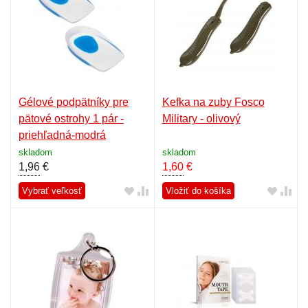
Gélové podpätníky pre
Kefka na zuby Fosco
pätové ostrohy 1 pár -
Military - olivový
priehľadná-modrá
skladom
skladom
1,96
€
1,60
€
Vybrať veľkosť
Vložiť do košíka