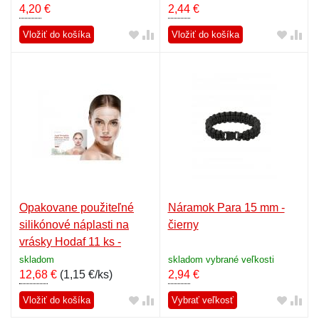
4,20
€
2,44
€
Vložiť do košíka
Vložiť do košíka
Opakovane použiteľné
Náramok Para 15 mm -
silikónové náplasti na
čierny
vrásky Hodaf 11 ks -
priehľadné
skladom
skladom vybrané veľkosti
12,68
€
(
1,15 €/ks
)
2,94
€
Vložiť do košíka
Vybrať veľkosť