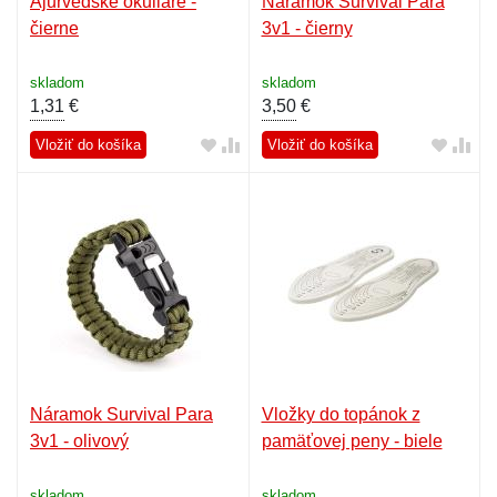
Ajurvédske okuliare -
Náramok Survival Para
čierne
3v1 - čierny
skladom
skladom
1,31
€
3,50
€
Vložiť do košíka
Vložiť do košíka
Náramok Survival Para
Vložky do topánok z
3v1 - olivový
pamäťovej peny - biele
skladom
skladom