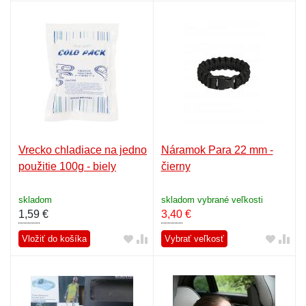
Vrecko chladiace na jedno
Náramok Para 22 mm -
použitie 100g - biely
čierny
skladom
skladom vybrané veľkosti
1,59
€
3,40
€
Vložiť do košíka
Vybrať veľkosť