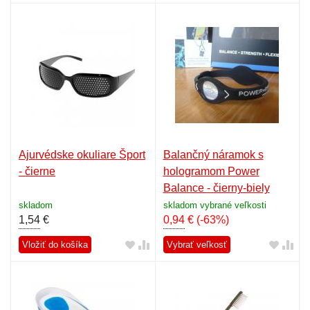
Ajurvédske okuliare Šport
Balančný náramok s
- čierne
hologramom Power
Balance - čierny-biely
skladom
skladom vybrané veľkosti
1,54
€
0,94
€
(-63%)
Vložiť do košíka
Vybrať veľkosť