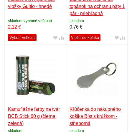
vložky Gultio - hnedé
topánok na ochranu päty 1
pár - priehľadná
skladom vybrané veľkosti
skladom
2,12
€
0,76
€
Vybrať veľkosť
Vložiť do košíka
Kamuflážne farby na tvár
Kľúčenka do nákupného
BCB Stick 60 g (čierna,
košíka Bist s krúžkom -
zelená)
strieborná
skladom
skladom