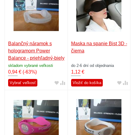
Balančný náramok s
Maska na spanie Bist 3D -
hologramom Power
čierna
Balance - priehľadný-biely
skladom vybrané veľkosti
do 2-6 dní od objednania
0,94
€
(-63%)
1,12
€
Vybrať veľkosť
Vložiť do košíka