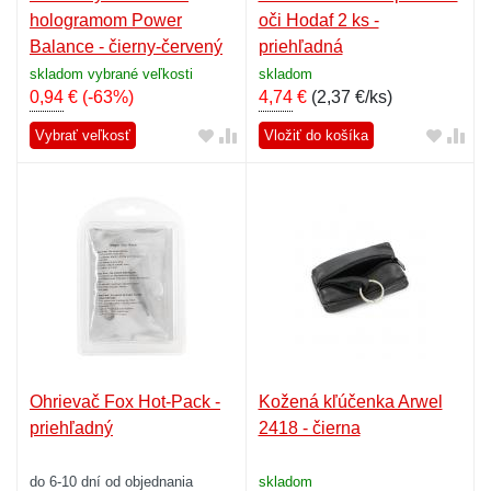
hologramom Power
oči Hodaf 2 ks -
Balance - čierny-červený
priehľadná
skladom vybrané veľkosti
skladom
0,94
€
(-63%)
4,74
€
(
2,37 €/ks
)
Vybrať veľkosť
Vložiť do košíka
Ohrievač Fox Hot-Pack -
Kožená kľúčenka Arwel
priehľadný
2418 - čierna
do 6-10 dní od objednania
skladom