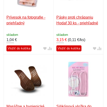
Prívesok na fotografie -
Pásky proti chrápaniu
priehľadný
Hodaf 30 ks - priehľadné
skladom
skladom
1,04
€
3,15
€
(
0,11 €/ks
)
Vložiť do košíka
Vložiť do košíka
Masážne a hygienické
Silikónová vložka do