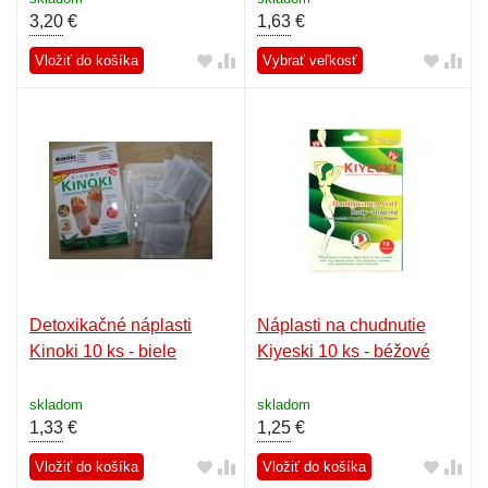
3,20
€
1,63
€
Vložiť do košíka
Vybrať veľkosť
Detoxikačné náplasti
Náplasti na chudnutie
Kinoki 10 ks - biele
Kiyeski 10 ks - béžové
skladom
skladom
1,33
€
1,25
€
Vložiť do košíka
Vložiť do košíka