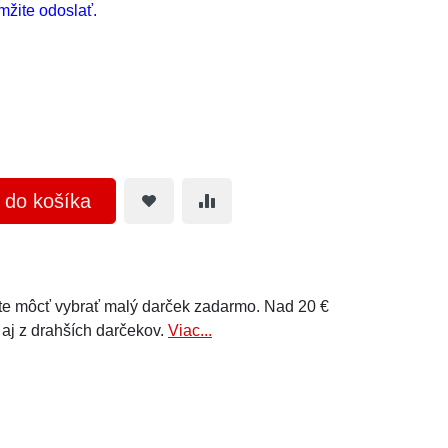
žite odoslať.
ť do košíka
e môcť vybrať malý darček zadarmo. Nad 20 €
 aj z drahších darčekov.
Viac...