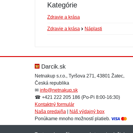
Kategórie
Zdravie a krása
Zdravie a krása
Náplasti
Nová recenzia
Nová otázka
Hodnotenie:
Meno:
*
*
Darcik.sk
Netnakup s.r.o., Tyršova 271, 43801 Žatec,
Česká republika
Správa
Správa
*
*
✉
info@netnakup.sk
☎ +421 222 205 186 (Po-Pi 8:00-16:30)
Kontaktný formulár
Naša predajňa
|
Náš výdajný box
Ponúkame mnoho možností platieb.