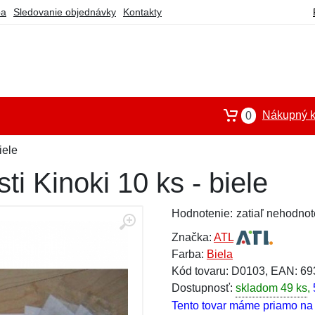
ba
Sledovanie objednávky
Kontakty
Nákupný k
0
iele
i Kinoki 10 ks - biele
Hodnotenie:
zatiaľ nehodnot
Značka:
ATL
Farba:
Biela
Kód tovaru: D0103, EAN: 6
Dostupnosť:
skladom 49 ks
,
Tento tovar máme priamo na s