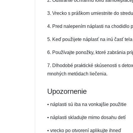
2. Odstráňte ochrannú fóliu samolepiacej
3. Vrecko s práškom umiestnite do stred
4. Pred nalepením náplasti na chodidlo 
5. Keď použijete náplasť na inú časť tel
6. Používajte ponožky, ktoré zabránia p
7. Dlhodobé praktické skúsenosti s deto
mnohých metódach liečenia.
Upozornenie
• náplasti sú iba na vonkajšie použitie
• náplasti skladujte mimo dosahu detí
• vrecko po otvorení aplikujte ihneď