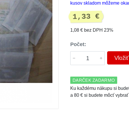
kusov skladom môžeme okam
1,33 €
1,08 € bez DPH 23%
Počet:
Vloži
DARČEK ZADARMO
Ku každému nákupu si budet
a 80 € si budete môcť vybrať