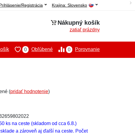
Prihlásenie/Registrácia
Krajina:
Slovensko
Nákupný košík
zatiaľ prázdny
ošík
Obľúbené
Porovnanie
0
0
ené (
pridať hodnotenie
)
932659802022
50 ks na ceste (skladom od cca 6.8.)
klade a zároveň aj ďalší na ceste. Počet