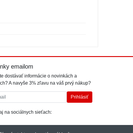
inky emailom
e dostávať informácie o novinkách a
ch? A navyše 3% zľavu na váš prvý nákup?
l:
Prihlásiť
j na sociálnych sieťach: