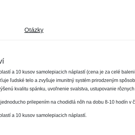
Otázky
ví
lastí a 10 kusov samolepiacich náplastí (cena je za celé balen
čisťuje ľudské telo a zvyšuje imunitný systém prirodzeným spôs
výšenú kvalitu spánku, uvoľnenie svalstva, ustupovanie rôznych
i jednoducho prilepením na chodidlá nôh na dobu 8-10 hodín v 
lastí a 10 kusov samolepiacich náplastí.