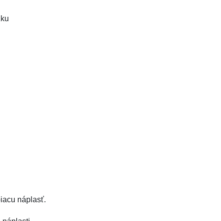
žku
piacu náplasť.