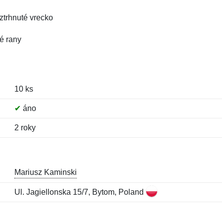
ztrhnuté vrecko
né rany
10 ks
✔
áno
2 roky
Mariusz Kaminski
Ul. Jagiellonska 15/7, Bytom, Poland