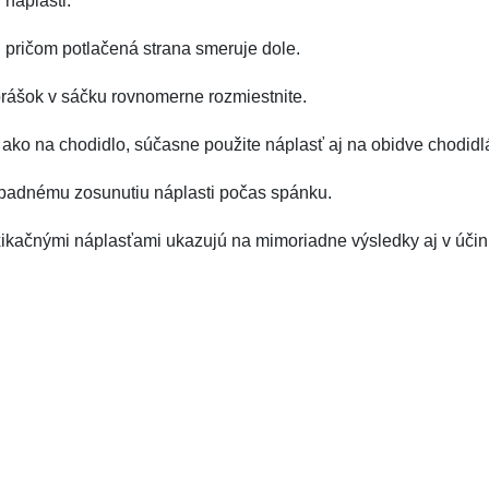
 náplasti.
u pričom potlačená strana smeruje dole.
prášok v sáčku rovnomerne rozmiestnite.
a ako na chodidlo, súčasne použite náplasť aj na obidve chodidl
rípadnému zosunutiu náplasti počas spánku.
xikačnými náplasťami ukazujú na mimoriadne výsledky aj v účin