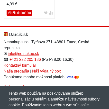
4,99
€
Vložiť do košíka
Darcik.sk
Netnakup s.r.o., Tyršova 271, 43801 Žatec, Česká
republika
✉
info@netnakup.sk
☎
+421 222 205 186
(Po-Pi 8:00-16:30)
Kontaktný formulár
Naša predajňa
|
Náš výdajný box
Ponúkame mnoho možností platieb.
Zákaznícky servis
Tento web používa na poskytovanie služieb,
Novinky emailom
personalizáciu reklám a analýzu návštevnosti súbory
cookie. Používaním tohto webu s tým súhlasíte.