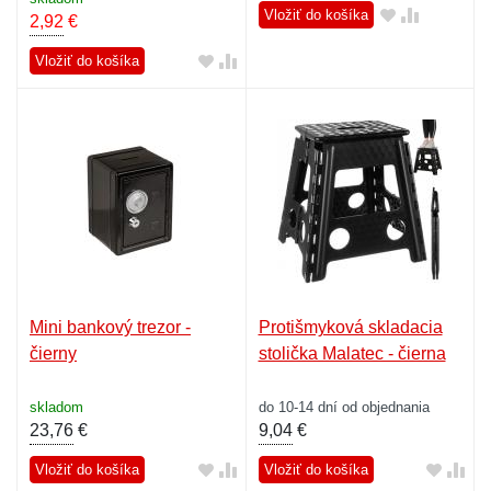
Vložiť do košíka
2,92
€
Vložiť do košíka
Mini bankový trezor -
Protišmyková skladacia
čierny
stolička Malatec - čierna
skladom
do 10-14 dní od objednania
23,76
€
9,04
€
Vložiť do košíka
Vložiť do košíka