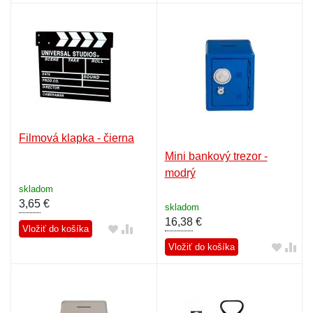
Filmová klapka - čierna
Mini bankový trezor -
modrý
skladom
3,65
€
skladom
16,38
€
Vložiť do košíka
Vložiť do košíka