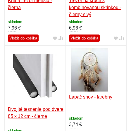
Kniha trezor menšia -
Trezor na kľúče s
čierna
kombinovanou skrinkou -
čierny-sivý
skladom
skladom
7,96
€
6,96
€
Vložiť do košíka
Vložiť do košíka
Lapač snov - farebný
Dvojité tesnenie pod dvere
85 x 12 cm - čierne
skladom
3,74
€
skladom