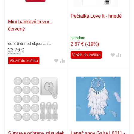
Pečiatka Love It - hnedé
Mini bankový trezor -
červený
skladom
do 2-6 dní od objednania
2,67
€
(-19%)
23,76
€
Vložiť do košíka
Vložiť do košíka
Súprava ochrany zásuviek
Lapač snov Gaira L8011 -