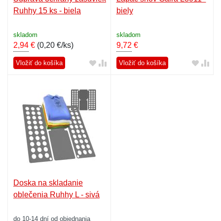
Ruhhy 15 ks - biela
biely
skladom
skladom
2,94
€
(
0,20 €/ks
)
9,72
€
Vložiť do košíka
Vložiť do košíka
Doska na skladanie
oblečenia Ruhhy L - sivá
do 10-14 dní od objednania