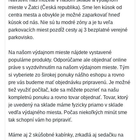
mieste v Žatci (Česká republika). Sme len kúsok od
centra mesta a obvykle je možné zaparkovať hneď
kúsok od nás. Nie sú tu modré zóny a je tu veľa
parkovacích miest pozdĺž cesty aj 3 bezplatné verejné
parkovisko.
Na našom výdajnom mieste nájdete vystavené
populárne produkty. Odporúčame ale objednať online
práve s vyzdvihnutím na našom výdajnom mieste. Tým
si vyberiete zo širokej ponuky nášho eshopu a rovno
pre vás budeme mať objednávku pripravenú. Je možné
tiež využiť počítač, kde sa môžete pozrieť na našu
kompletnú ponuku a rovno tovar objednať. Tovar, ktorý
je uvedený na sklade máme fyzicky priamo v sklade
vedľa výdajného miesta. Počas niekoľkých minút sme
tak schopní vám ho pripraviť.
Máme aj 2 skúšobné kabínky, zrkadlá aj sedačku na