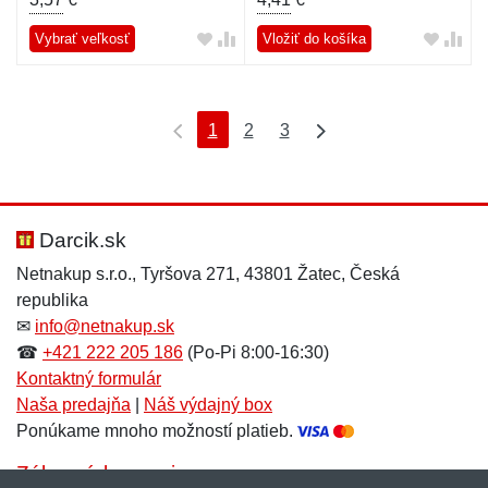
Vybrať veľkosť
Vložiť do košíka
1
2
3
Darcik.sk
Netnakup s.r.o., Tyršova 271, 43801 Žatec, Česká
republika
✉
info@netnakup.sk
☎
+421 222 205 186
(Po-Pi 8:00-16:30)
Kontaktný formulár
Naša predajňa
|
Náš výdajný box
Ponúkame mnoho možností platieb.
Zákaznícky servis