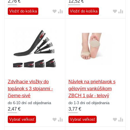
2,76
€
12,52
€
Vložiť do košíka
Vložiť do košíka
Zdvíhacie vložky do
Návlek na priehlavok s
topánok s 3 stojanmi -
gélovým vankúšikom
čierne-sivé
ZBCH 1 pár - telový
do 6-10 dní od objednania
do 1-3 dni od objednania
2,47
€
3,77
€
Vybrať veľkosť
Vybrať veľkosť