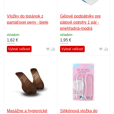
Vložky do topánok z
Gélové podpätníky pre
pamäťovej peny - biele
pätové ostrohy 1 pár -
priehľadná-modrá
skladom
skladom
1,62
€
1,95
€
Vybrať veľkosť
Vybrať veľkosť
Masážne a hygienické
Silikónová vložka do