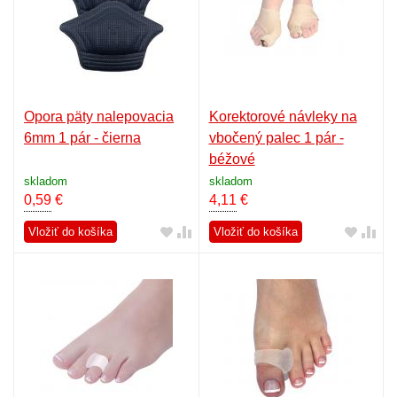
Opora päty nalepovacia
Korektorové návleky na
6mm 1 pár - čierna
vbočený palec 1 pár -
béžové
skladom
skladom
0,59
€
4,11
€
Vložiť do košíka
Vložiť do košíka