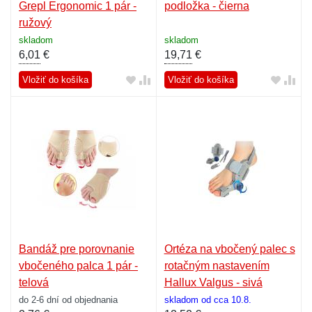
Grepl Ergonomic 1 pár -
podložka - čierna
ružový
skladom
skladom
6,01
€
19,71
€
Vložiť do košíka
Vložiť do košíka
Bandáž pre porovnanie
Ortéza na vbočený palec s
vbočeného palca 1 pár -
rotačným nastavením
telová
Hallux Valgus - sivá
do 2-6 dní od objednania
skladom od cca 10.8.