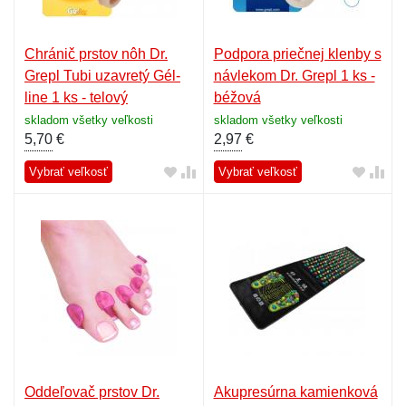
Chránič prstov nôh Dr.
Podpora priečnej klenby s
Grepl Tubi uzavretý Gél-
návlekom Dr. Grepl 1 ks -
line 1 ks - telový
béžová
skladom všetky veľkosti
skladom všetky veľkosti
5,70
€
2,97
€
Vybrať veľkosť
Vybrať veľkosť
Oddeľovač prstov Dr.
Akupresúrna kamienková