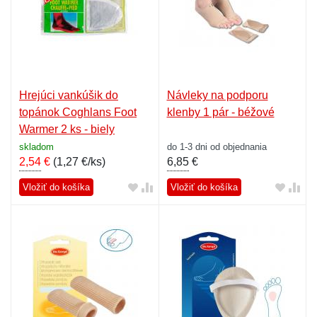
Hrejúci vankúšik do
Návleky na podporu
topánok Coghlans Foot
klenby 1 pár - béžové
Warmer 2 ks - biely
skladom
do 1-3 dni od objednania
2,54
€
(
1,27 €/ks
)
6,85
€
Vložiť do košíka
Vložiť do košíka