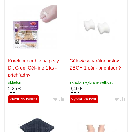
Korektor double na prsty
Gélový separátor prstov
Dr. Grepl Gél-line 1 ks -
ZBCH 1 pár - priehľadný
priehľadný
skladom
skladom vybrané veľkosti
5,25
€
3,40
€
Vložiť do košíka
Vybrať veľkosť