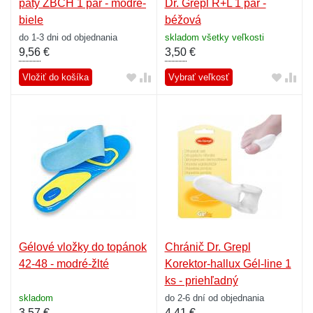
päty ZBCH 1 pár - modré-
Dr. Grepl R+L 1 pár -
biele
béžová
do 1-3 dni od objednania
skladom všetky veľkosti
9,56
€
3,50
€
Vložiť do košíka
Vybrať veľkosť
Gélové vložky do topánok
Chránič Dr. Grepl
42-48 - modré-žlté
Korektor-hallux Gél-line 1
ks - priehľadný
skladom
do 2-6 dní od objednania
3,57
€
4,41
€