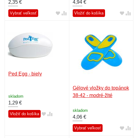
2,35
€
4,94
€
Vybrať veľkosť
Vložiť do košíka
Ped Egg - biely
Gélové vložky do topánok
38-42 - modré-žlté
skladom
1,29
€
skladom
Vložiť do košíka
4,06
€
Vybrať veľkosť