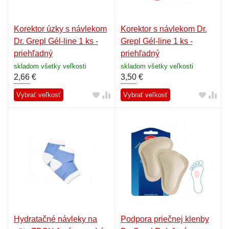
Korektor úzky s návlekom
Korektor s návlekom Dr.
Dr. Grepl Gél-line 1 ks -
Grepl Gél-line 1 ks -
priehľadný
priehľadný
skladom všetky veľkosti
skladom všetky veľkosti
2,66
€
3,50
€
Vybrať veľkosť
Vybrať veľkosť
Hydratačné návleky na
Podpora priečnej klenby