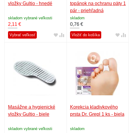
vložky Gultio - hnedé
topánok na ochranu päty 1
pár - priehľadná
skladom vybrané veľkosti
skladom
2,11
€
0,76
€
Vybrať veľkosť
Vložiť do košíka
Masážne a hygienické
Korekcia kladivkového
vložky Gultio - biele
prsta Dr. Grepl 1 ks - biela
skladom vybrané veľkosti
skladom