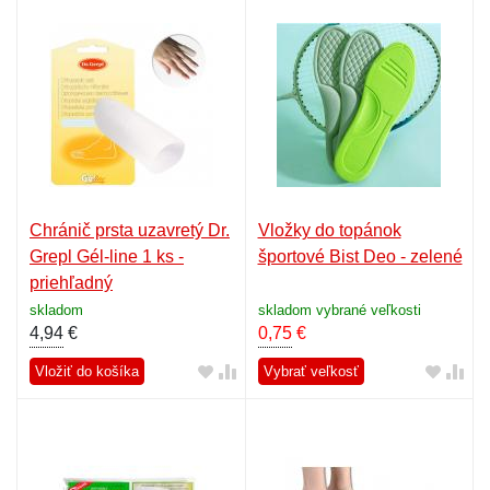
Chránič prsta uzavretý Dr.
Vložky do topánok
Grepl Gél-line 1 ks -
športové Bist Deo - zelené
priehľadný
skladom
skladom vybrané veľkosti
4,94
€
0,75
€
Vložiť do košíka
Vybrať veľkosť