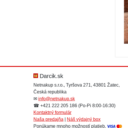
Darcik.sk
Netnakup s.r.o., Tyršova 271, 43801 Žatec,
Česká republika
✉
info@netnakup.sk
☎ +421 222 205 186 (Po-Pi 8:00-16:30)
Kontaktný formulár
Naša predajňa
|
Náš výdajný box
Ponúkame mnoho možností platieb.