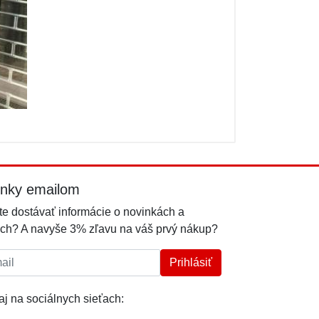
inky emailom
e dostávať informácie o novinkách a
ch? A navyše 3% zľavu na váš prvý nákup?
l:
Prihlásiť
j na sociálnych sieťach: