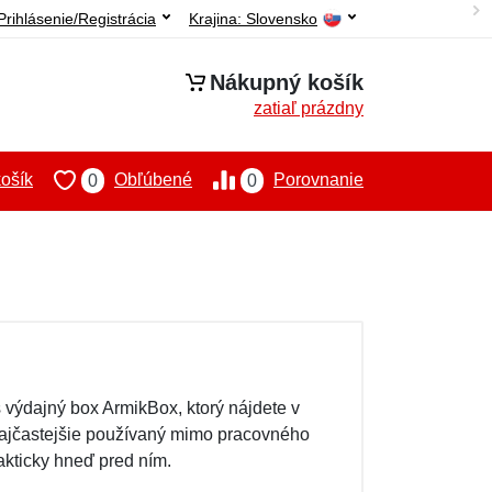
Prihlásenie/Registrácia
Krajina:
Slovensko
Nákupný košík
zatiaľ prázdny
ošík
Obľúbené
Porovnanie
0
0
 výdajný box ArmikBox, ktorý nájdete v
najčastejšie používaný mimo pracovného
akticky hneď pred ním.