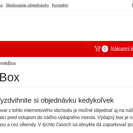
ba
Sledovanie objednávky
Kontakty
Nákupný k
0
rmikBox
kBox
yzdvihnite si objednávku kedykoľvek
ovar z tohto internetového obchodu je možné objednať aj na náš
atci pred vstupom do nášho výdajného miesta. Výdajný box je 
asu a cez víkendy. V týchto časoch sa obvykle dá zaparkovať pr