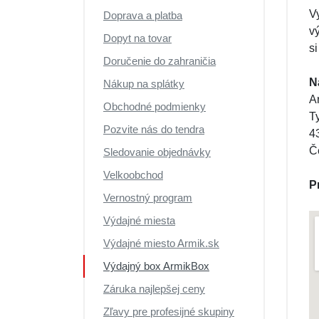
Výpredaj
V
Doprava a platba
v
Dopyt na tovar
s
Doručenie do zahraničia
N
Nákup na splátky
A
Obchodné podmienky
T
Pozvite nás do tendra
4
Č
Sledovanie objednávky
Velkoobchod
P
Vernostný program
Výdajné miesta
Výdajné miesto Armik.sk
Výdajný box ArmikBox
Záruka najlepšej ceny
Zľavy pre profesijné skupiny