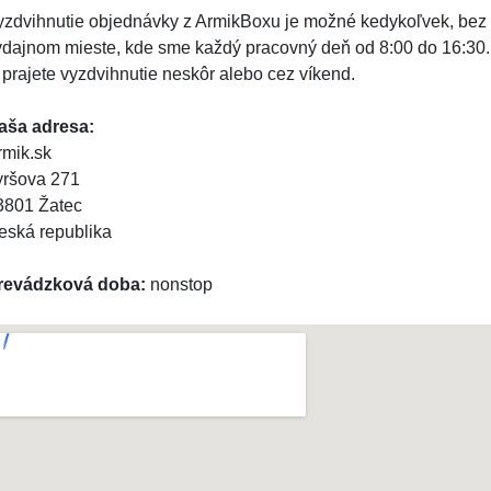
yzdvihnutie objednávky z ArmikBoxu je možné kedykoľvek, bez
ýdajnom mieste, kde sme každý pracovný deň od 8:00 do 16:30. 
i prajete vyzdvihnutie neskôr alebo cez víkend.
aša adresa:
rmik.sk
yršova 271
3801 Žatec
eská republika
revádzková doba:
nonstop