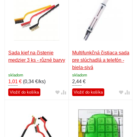
Sada kief na čistenie
Multifunkčná čistiaca sada
medzier 3 ks - různé barvy
pre slúchadlá a telefón -
biela-sivá
skladom
skladom
1,01
€
(
0,34 €/ks
)
2,44
€
Vložiť do košíka
Vložiť do košíka