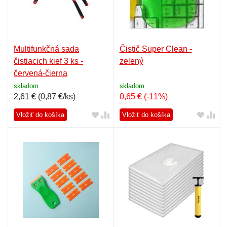
Multifunkčná sada
Čistič Super Clean -
čistiacich kief 3 ks -
zelený
červená-čierna
skladom
skladom
2,61
€ (
0,87 €/ks
)
0,65
€
(-11%)
Vložiť do košíka
Vložiť do košíka