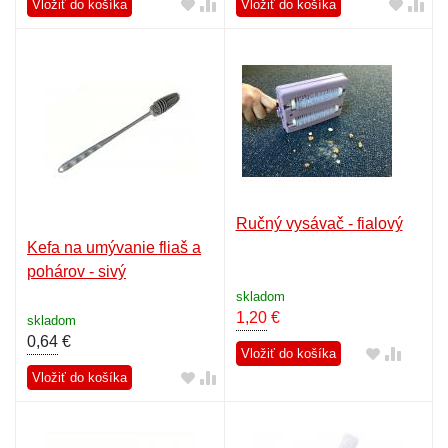
Vložiť do košíka
Vložiť do košíka
Ručný vysávač - fialový
Kefa na umývanie fliaš a
pohárov - sivý
skladom
1,20
€
skladom
0,64
€
Vložiť do košíka
Vložiť do košíka