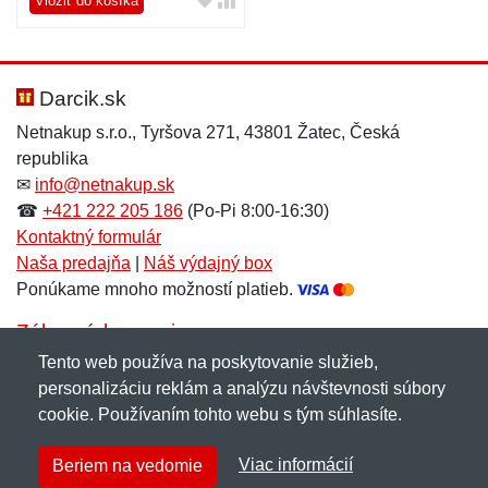
Vložiť do košíka
Darcik.sk
Netnakup s.r.o., Tyršova 271, 43801 Žatec, Česká
republika
✉
info@netnakup.sk
☎
+421 222 205 186
(Po-Pi 8:00-16:30)
Kontaktný formulár
Naša predajňa
|
Náš výdajný box
Ponúkame mnoho možností platieb.
Zákaznícky servis
Tento web používa na poskytovanie služieb,
Novinky emailom
personalizáciu reklám a analýzu návštevnosti súbory
cookie. Používaním tohto webu s tým súhlasíte.
Copyright © 2007-2026 (19 rokov s vami)
Netnakup.sk
&
Viac informácií
Beriem na vedomie
NetIQ
. Všetky práva vyhradené.