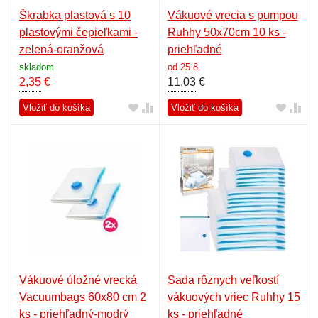
Škrabka plastová s 10
Vákuové vrecia s pumpou
plastovými čepieľkami -
Ruhhy 50x70cm 10 ks -
zelená-oranžová
priehľadné
skladom
od 25.8.
2,35
€
11,03
€
Vložiť do košíka
Vložiť do košíka
Vákuové úložné vrecká
Sada rôznych veľkostí
Vacuumbags 60x80 cm 2
vákuových vriec Ruhhy 15
ks - priehľadný-modrý
ks - priehľadné