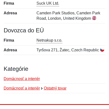
Firma
Suck UK Ltd.
Adresa
Camden Park Studios, Camden Park
Road, London, United Kingdom
Dovozca do EÚ
Firma
Netnakup s.r.o.
Adresa
Tyršova 271, Žatec, Czech Republic
Kategórie
Domácnosť a interiér
Domácnosť a interiér
Ostatný tovar
Nová recenzia
Nová otázka