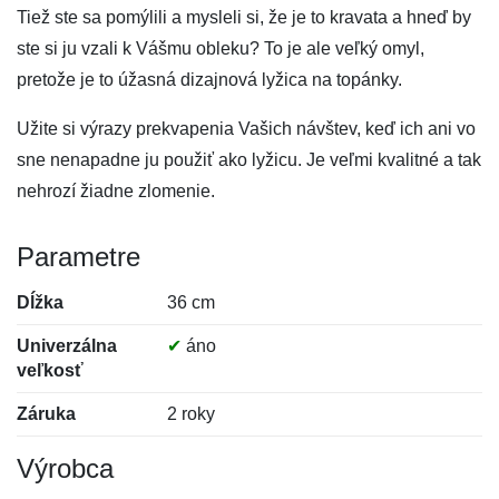
Tiež ste sa pomýlili a mysleli si, že je to kravata a hneď by
ste si ju vzali k Vášmu obleku? To je ale veľký omyl,
pretože je to úžasná dizajnová lyžica na topánky.
Užite si výrazy prekvapenia Vašich návštev, keď ich ani vo
sne nenapadne ju použiť ako lyžicu. Je veľmi kvalitné a tak
nehrozí žiadne zlomenie.
Parametre
Dĺžka
36 cm
Univerzálna
✔
áno
veľkosť
Záruka
2 roky
Výrobca