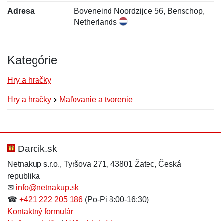
Adresa
Boveneind Noordzijde 56, Benschop,
Netherlands
Kategórie
Hry a hračky
Hry a hračky
Maľovanie a tvorenie
Nová recenzia
Nová otázka
Hodnotenie:
Meno:
*
*
Darcik.sk
Netnakup s.r.o., Tyršova 271, 43801 Žatec, Česká
republika
Meno:
E-mail:
*
*
✉
info@netnakup.sk
☎
+421 222 205 186
(Po-Pi 8:00-16:30)
Kontaktný formulár