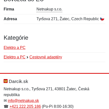
Firma
Netnakup s.r.o.
Adresa
Tyršova 271, Žatec, Czech Republic
Kategórie
Elektro a PC
Elektro a PC
Cestovné adaptéry
Nová recenzia
Nová otázka
Hodnotenie:
Meno:
*
*
Darcik.sk
Netnakup s.r.o., Tyršova 271, 43801 Žatec, Česká
republika
Meno:
E-mail:
*
*
✉
info@netnakup.sk
☎
+421 222 205 186
(Po-Pi 8:00-16:30)