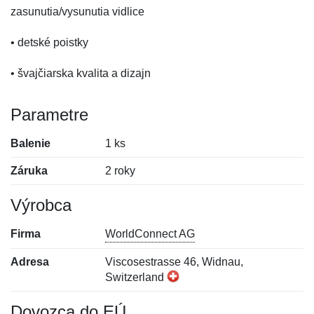
zasunutia/vysunutia vidlice
• detské poistky
• švajčiarska kvalita a dizajn
Parametre
Balenie
1 ks
Záruka
2 roky
Výrobca
Firma
WorldConnect AG
Adresa
Viscosestrasse 46, Widnau,
Switzerland
Dovozca do EÚ