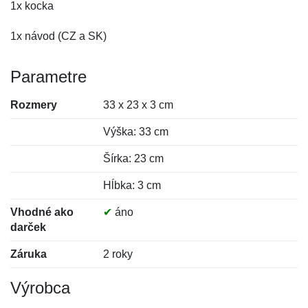
1x kocka
1x návod (CZ a SK)
Parametre
Rozmery
33 x 23 x 3 cm
Výška: 33 cm
Šírka: 23 cm
Hĺbka: 3 cm
Vhodné ako
✔
áno
darček
Záruka
2 roky
Výrobca