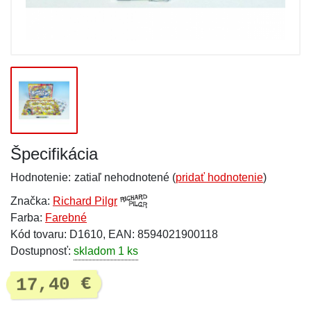
Špecifikácia
Hodnotenie:
zatiaľ nehodnotené (
pridať hodnotenie
)
Značka:
Richard Pilgr
Farba:
Farebné
Kód tovaru: D1610, EAN: 8594021900118
Dostupnosť:
skladom 1 ks
17,40 €