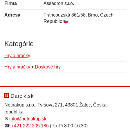
Firma
Assadron s.r.o.
Adresa
Francouzská 861/58, Brno, Czech
Republic
Kategórie
Hry a hračky
Hry a hračky
Doskové hry
Nová recenzia
Nová otázka
Hodnotenie:
Meno:
*
*
Darcik.sk
Netnakup s.r.o., Tyršova 271, 43801 Žatec, Česká
republika
Meno:
E-mail:
*
*
✉
info@netnakup.sk
☎
+421 222 205 186
(Po-Pi 8:00-16:30)