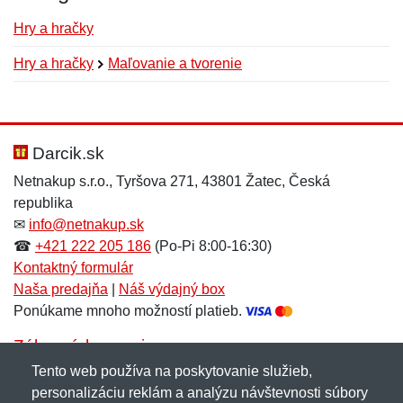
Hry a hračky
Hry a hračky
Maľovanie a tvorenie
Nová recenzia
Nová otázka
Hodnotenie:
Meno:
*
*
Darcik.sk
Netnakup s.r.o., Tyršova 271, 43801 Žatec, Česká
republika
Meno:
E-mail:
*
*
✉
info@netnakup.sk
☎
+421 222 205 186
(Po-Pi 8:00-16:30)
Kontaktný formulár
Naša predajňa
|
Náš výdajný box
E-mail:
*
Ponúkame mnoho možností platieb.
Správa
*
Zákaznícky servis
Tento web používa na poskytovanie služieb,
Novinky emailom
personalizáciu reklám a analýzu návštevnosti súbory
Správa
*