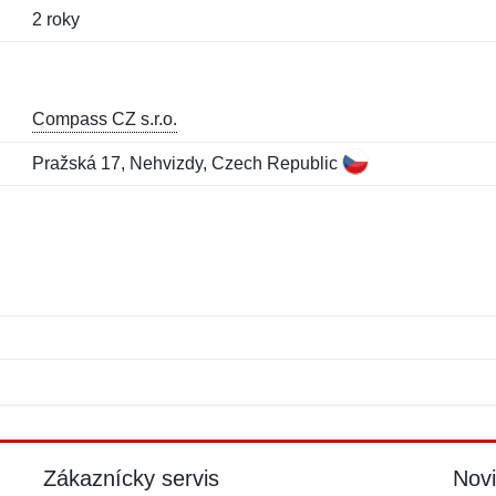
2 roky
Compass CZ s.r.o.
Pražská 17, Nehvizdy, Czech Republic
Meno:
E-mail:
*
*
E-mail:
*
Zákaznícky servis
Nov