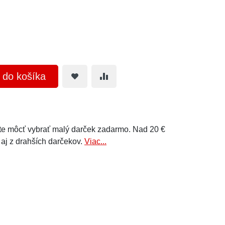
ť do košíka
e môcť vybrať malý darček zadarmo. Nad 20 €
 aj z drahších darčekov.
Viac...