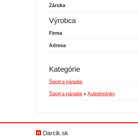
Záruka
Výrobca
Firma
Adresa
Kategórie
Šport a náradie
Šport a náradie
Autodoplnky
Nová recenzia
Nová otázka
Hodnotenie:
Meno:
*
*
Darcik.sk