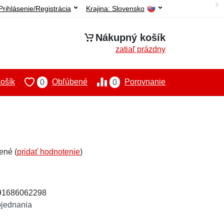
Prihlásenie/Registrácia
Krajina:
Slovensko
Nákupný košík
zatiaľ prázdny
ošík
Obľúbené
Porovnanie
0
0
ené (
pridať hodnotenie
)
591686062298
bjednania