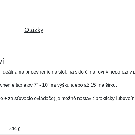
Otázky
ví
. Ideálna na pripevnenie na stôl, na sklo či na rovný neporézny 
enie tabletov 7" - 10" na výšku alebo až 15" na šírku.
 + zaisťovacie ovládače) je možné nastaviť prakticky ľubovoľn
344 g