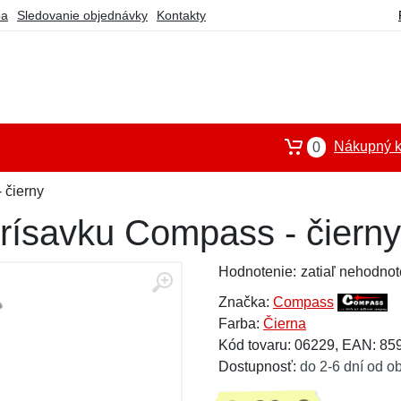
ba
Sledovanie objednávky
Kontakty
Nákupný k
0
 čierny
prísavku Compass - čierny
Hodnotenie:
zatiaľ nehodnot
Značka:
Compass
Farba:
Čierna
Kód tovaru: 06229, EAN: 8
Dostupnosť:
do 2-6 dní od o