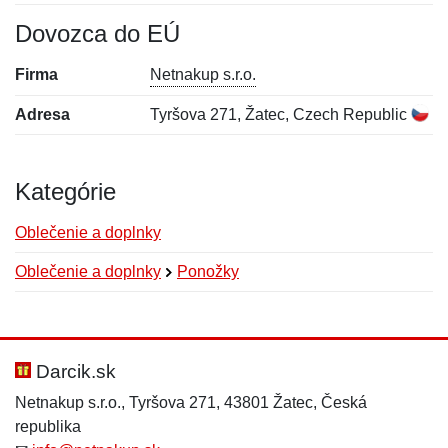
Dovozca do EÚ
Firma
Netnakup s.r.o.
Adresa
Tyršova 271, Žatec, Czech Republic
Kategórie
Oblečenie a doplnky
Oblečenie a doplnky
Ponožky
Nová recenzia
Nová otázka
Hodnotenie:
Meno:
*
*
Darcik.sk
Netnakup s.r.o., Tyršova 271, 43801 Žatec, Česká
republika