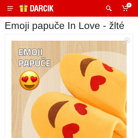
0
Emoji papuče In Love - žlté