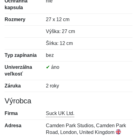
Ochranná
nie
kapsula
Rozmery
27 x 12 cm
Výška: 27 cm
Šírka: 12 cm
Typ zapínania
bez
Univerzálna
✔
áno
veľkosť
Záruka
2 roky
Výrobca
Firma
Suck UK Ltd.
Adresa
Camden Park Studios, Camden Park
Road, London, United Kingdom