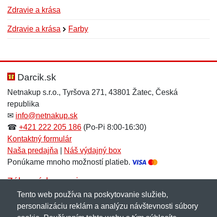
Zdravie a krása
Zdravie a krása
Farby
Nová recenzia
Nová otázka
Hodnotenie:
Meno:
*
*
Darcik.sk
Netnakup s.r.o., Tyršova 271, 43801 Žatec, Česká
republika
Meno:
E-mail:
*
*
✉
info@netnakup.sk
☎
+421 222 205 186
(Po-Pi 8:00-16:30)
Kontaktný formulár
Naša predajňa
|
Náš výdajný box
E-mail:
*
Ponúkame mnoho možností platieb.
Správa
*
Zákaznícky servis
Tento web používa na poskytovanie služieb,
Novinky emailom
personalizáciu reklám a analýzu návštevnosti súbory
Správa
*