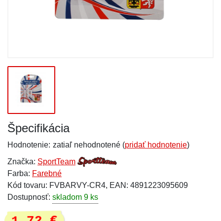
Špecifikácia
Hodnotenie:
zatiaľ nehodnotené (
pridať hodnotenie
)
Značka:
SportTeam
Farba:
Farebné
Kód tovaru: FVBARVY-CR4, EAN: 4891223095609
Dostupnosť:
skladom 9 ks