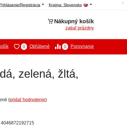
Prihlásenie/Registrácia
Krajina:
Slovensko
Nákupný košík
zatiaľ prázdny
ošík
Obľúbené
Porovnanie
0
0
á, zelená, žltá,
ené (
pridať hodnotenie
)
: 4046872192715