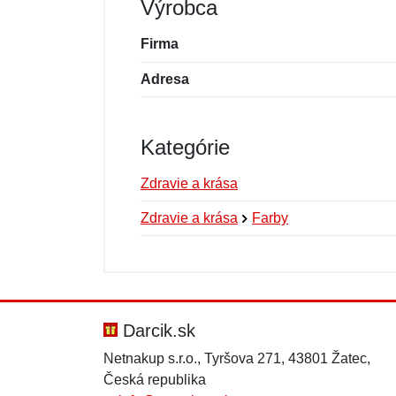
Výrobca
Firma
Adresa
Kategórie
Zdravie a krása
Zdravie a krása
Farby
Nová recenzia
Nová otázka
Hodnotenie:
Meno:
*
*
Darcik.sk
Netnakup s.r.o., Tyršova 271, 43801 Žatec,
Česká republika
Správa
Správa
*
*