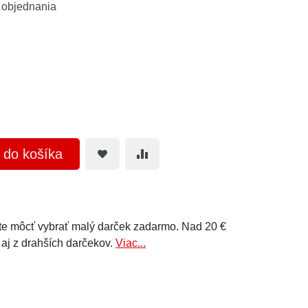
 objednania
ť do košíka
e môcť vybrať malý darček zadarmo. Nad 20 €
 aj z drahších darčekov.
Viac...