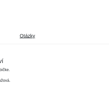
Otázky
ví
bičke.
ružová.