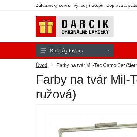
Zákaznícky servis
Výhody nákupu
Doprava a plat
Katalóg tovaru
Domácnosť a interiér
Úvod
Farby na tvár Mil-Tec Camo Set (čiern
Elektro a PC
Farby na tvár Mil-
Hry a hračky
ružová)
Jedlo a kuchyňa
Oblečenie a doplnky
Šport a náradie
Zdravie a krása