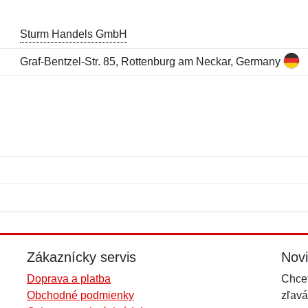
Sturm Handels GmbH
Graf-Bentzel-Str. 85, Rottenburg am Neckar, Germany
Meno:
E-mail:
*
*
E-mail:
*
Zákaznícky servis
Nov
Doprava a platba
Chcet
Obchodné podmienky
zľavá