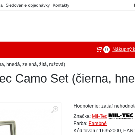
ba
Sledovanie objednávky
Kontakty
Nákupný k
0
a, hnedá, zelená, žltá, ružová)
Tec Camo Set (čierna, hned
Hodnotenie:
zatiaľ nehodnot
Značka:
Mil-Tec
Farba:
Farebné
Kód tovaru: 16352000, EAN