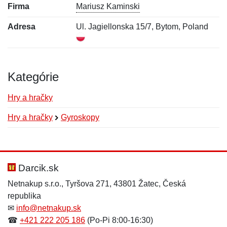
Firma
Mariusz Kaminski
Adresa
Ul. Jagiellonska 15/7, Bytom, Poland
Kategórie
Hry a hračky
Hry a hračky
Gyroskopy
Nová recenzia
Nová otázka
Hodnotenie:
Meno:
*
*
Darcik.sk
Netnakup s.r.o., Tyršova 271, 43801 Žatec, Česká
republika
Meno:
E-mail:
*
*
✉
info@netnakup.sk
☎
+421 222 205 186
(Po-Pi 8:00-16:30)