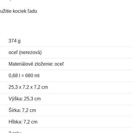
oužitie kociek ľadu
374 g
oceľ (nerezová)
Materiálové zloženie: oceľ
0,68 l = 680 ml
25,3 x 7,2 x 7,2 cm
Výška: 25,3 cm
Šírka: 7,2 cm
Hĺbka: 7,2 cm