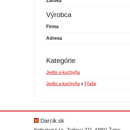
Záruka
Výrobca
Firma
Adresa
Kategórie
Jedlo a kuchyňa
Jedlo a kuchyňa
Fľaše
Nová recenzia
Nová otázka
Hodnotenie:
Meno:
*
*
Darcik.sk
Netnakup s.r.o., Tyršova 271, 43801 Žatec,