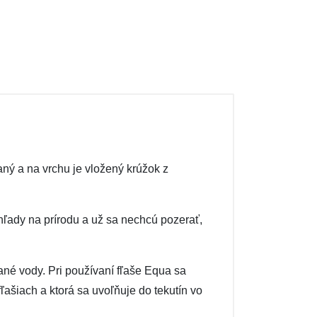
ný a na vrchu je vložený krúžok z
ohľady na prírodu a už sa nechcú pozerať,
ané vody. Pri používaní fľaše Equa sa
ašiach a ktorá sa uvoľňuje do tekutín vo