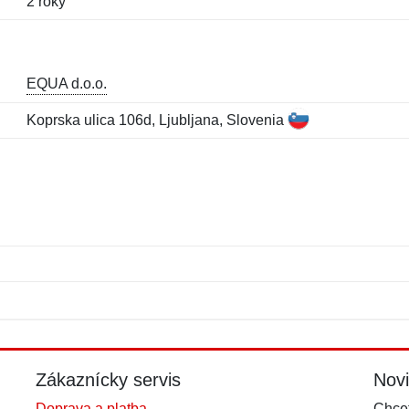
2 roky
EQUA d.o.o.
Koprska ulica 106d, Ljubljana, Slovenia
Meno:
E-mail:
*
*
E-mail:
*
Zákaznícky servis
Nov
Doprava a platba
Chcet