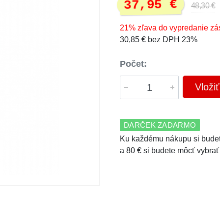
37,95 €
48,30 €
21% zľava do vypredanie zá
30,85 € bez DPH 23%
Počet:
Vloži
DARČEK ZADARMO
Ku každému nákupu si budet
a 80 € si budete môcť vybrať