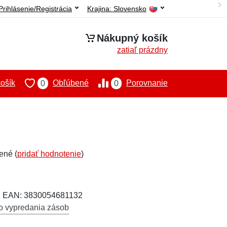
Prihlásenie/Registrácia
Krajina:
Slovensko
Nákupný košík
zatiaľ prázdny
ošík
Obľúbené
Porovnanie
0
0
ené (
pridať hodnotenie
)
, EAN: 3830054681132
o vypredania zásob