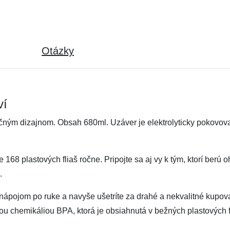
Otázky
ví
ečným dizajnom. Obsah 680ml. Uzáver je elektrolyticky pokovova
168 plastových fliaš ročne. Pripojte sa aj vy k tým, ktorí berú 
.
 nápojom po ruke a navyše ušetríte za drahé a nekvalitné kupov
u chemikáliou BPA, ktorá je obsiahnutá v bežných plastových fľ