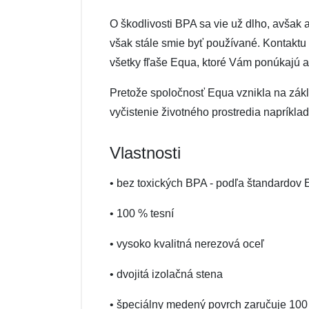
O škodlivosti BPA sa vie už dlho, avšak 
však stále smie byť používané. Kontaktu
všetky fľaše Equa, ktoré Vám ponúkajú a
Pretože spoločnosť Equa vznikla na zákla
vyčistenie životného prostredia napríklad
Vlastnosti
• bez toxických BPA - podľa štandardov
• 100 % tesní
• vysoko kvalitná nerezová oceľ
• dvojitá izolačná stena
• špeciálny medený povrch zaručuje 100 