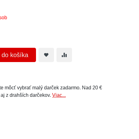
sob
ť do košíka
e môcť vybrať malý darček zadarmo. Nad 20 €
 aj z drahších darčekov.
Viac...