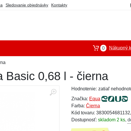
ba
Sledovanie objednávky
Kontakty
Nákupný k
0
rna
Basic 0,68 l - čierna
Hodnotenie:
zatiaľ nehodnot
Značka:
Equa
Farba:
Čierna
Kód tovaru: 3830054681132
Dostupnosť:
skladom 2 ks
,
d