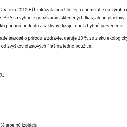
až v roku 2012 EÚ zakázala použitie tejto chemikálie na výrobu 
 s BPA sa vyhnete používaním sklenených fliaš, alebo plastovýc
ko pridanú hodnotu atraktívny dizajn a bezchybné prevedenie.
de starosti o prírodu a zdravie, daruje 10 % zo zisku ekologick
 od zvyškov plastových fliaš na jedno použitie.
 EÚ
% tepelnú izoláciu