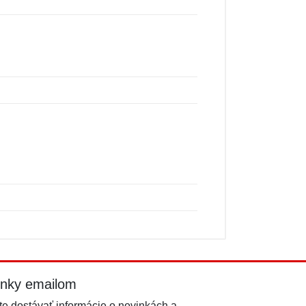
inky emailom
e dostávať informácie o novinkách a