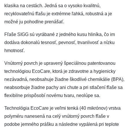
klasika na cestách. Jedná sa o vysoko kvalitnú,
recyklovateľnú fľašu je extrémne ľahká, robustná a je
možné ju pohodlne prenášať.
Fľaše SIGG sú vyrábané z jedného kusu hliníka, čo im
dodáva dokonalú tesnosť, pevnosť, trvanlivosť a nízku
hmotnosť.
Vnútorný povrch je upravený špeciálnou patentovanou
technológiou EcoCare, ktorá je zdravotne a hygienicky
nezávadná, neobsahuje žiadne škodlivé chemikálie (BPA),
neabsorbuje žiadne pachy ani chute a pri stlačení fľaše sa
flexibilne prispôsobí novému tvaru, neolúpe sa.
Technológia EcoCare je veľmi tenká (40 mikrónov) vrstva
polyméru nanesená na celý vnútorný povrch fľaše v
podobe jemného prášku a následne vypálená pri teplote