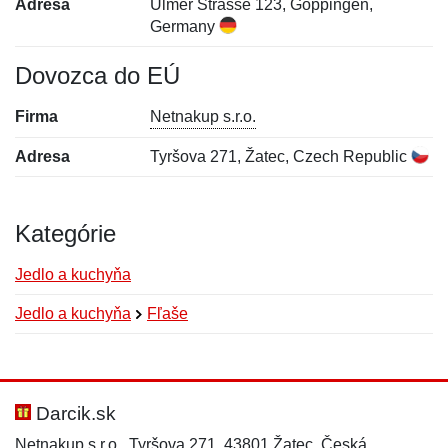
Adresa
Ulmer Strasse 123, Göppingen,
Germany
Dovozca do EÚ
Firma
Netnakup s.r.o.
Adresa
Tyršova 271, Žatec, Czech Republic
Kategórie
Jedlo a kuchyňa
Jedlo a kuchyňa
Fľaše
Nová recenzia
Nová otázka
Hodnotenie:
Meno:
*
*
Darcik.sk
Netnakup s.r.o., Tyršova 271, 43801 Žatec, Česká