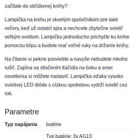
začítate do obľúbenej knihy?
Lampička na knihu je skvelým spoločníkom pre také
večery, keď už ostatní spia a nechcete zbytočne svietiť
veľkým svetlom. Lampičku jednoducho prichyťte ku knihe
pomocou klipu a budete mať voľné ruky na držanie knihy.
Na čítanie si pekne posvietite a navyše nebudete nikoho
rušiť. Zapína sa stlačením tlačidla na boku a smer
osvetlenia si môžete nastaviť. Lampička vďaka vysoko
svietivej LED dióde s nízkou spotrebou vydrží svietiť cez
rok.
Parametre
Typ napájania
batérie
Typ batérie: 3x AG13