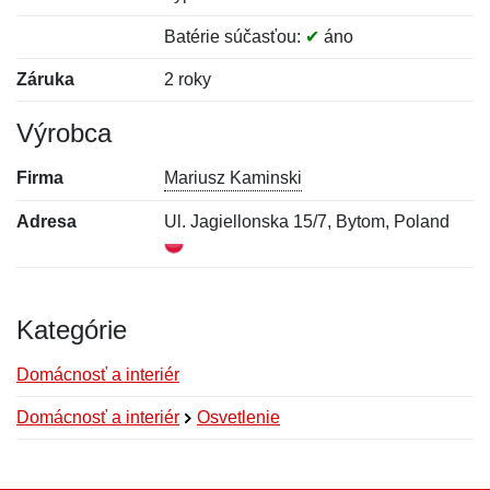
Batérie súčasťou:
✔
áno
Záruka
2 roky
Výrobca
Firma
Mariusz Kaminski
Adresa
Ul. Jagiellonska 15/7, Bytom, Poland
Kategórie
Domácnosť a interiér
Domácnosť a interiér
Osvetlenie
Nová recenzia
Nová otázka