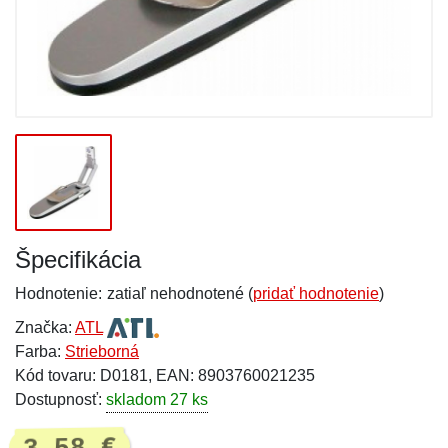
Špecifikácia
Hodnotenie:
zatiaľ nehodnotené (
pridať hodnotenie
)
Značka:
ATL
Farba:
Strieborná
Kód tovaru: D0181, EAN: 8903760021235
Dostupnosť:
skladom 27 ks