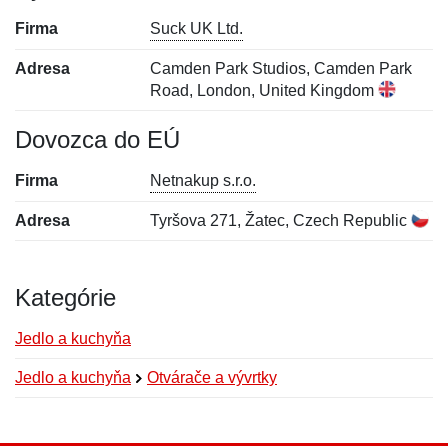
Firma
Suck UK Ltd.
Adresa
Camden Park Studios, Camden Park
Road, London, United Kingdom
Dovozca do EÚ
Firma
Netnakup s.r.o.
Adresa
Tyršova 271, Žatec, Czech Republic
Kategórie
Jedlo a kuchyňa
Jedlo a kuchyňa
Otvárače a vývrtky
Nová recenzia
Nová otázka