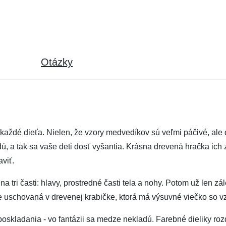
Otázky
aždé dieťa. Nielen, že vzory medvedíkov sú veľmi páčivé, ale d
, a tak sa vaše deti dosť vyšantia. Krásna drevená hračka ich za
viť.
 tri časti: hlavy, prostredné časti tela a nohy. Potom už len zál
e uschovaná v drevenej krabičke, ktorá má výsuvné viečko so 
skladania - vo fantázii sa medze nekladú. Farebné dieliky rozd