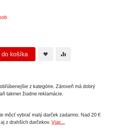
sob
ť do košíka
ajobľúbenejšie z kategórie. Zároveň má dobrý
aň takmer žiadne reklamácie.
e môcť vybrať malý darček zadarmo. Nad 20 €
 aj z drahších darčekov.
Viac...