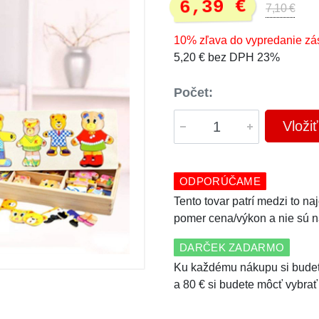
6,39 €
7,10 €
10% zľava do vypredanie zá
5,20 € bez DPH 23%
Počet:
Vloži
ODPORÚČAME
Tento tovar patrí medzi to n
pomer cena/výkon a nie sú n
DARČEK ZADARMO
Ku každému nákupu si budet
a 80 € si budete môcť vybrať