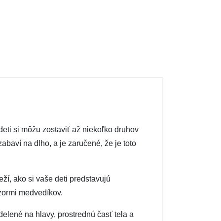
eti si môžu zostaviť až niekoľko druhov
baví na dlho, a je zaručené, že je toto
eží, ako si vaše deti predstavujú
vzormi medvedíkov.
elené na hlavy, prostrednú časť tela a