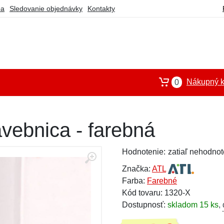
ba
Sledovanie objednávky
Kontakty
Nákupný k
0
vebnica - farebná
Hodnotenie:
zatiaľ nehodnot
Značka:
ATL
Farba:
Farebné
Kód tovaru: 1320-X
Dostupnosť:
skladom 15 ks
,