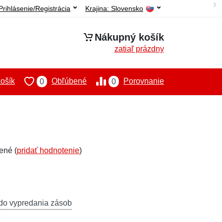
Prihlásenie/Registrácia
Krajina:
Slovensko
Nákupný košík
zatiaľ prázdny
ošík
Obľúbené
Porovnanie
0
0
ené (
pridať hodnotenie
)
do vypredania zásob