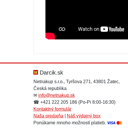
Nová recenzia
Nová otázka
Hodnotenie:
Meno:
*
*
Darcik.sk
Netnakup s.r.o., Tyršova 271, 43801 Žatec,
Česká republika
Správa
Správa
*
*
✉
info@netnakup.sk
☎ +421 222 205 186 (Po-Pi 8:00-16:30)
Kontaktný formulár
Naša predajňa
|
Náš výdajný box
Ponúkame mnoho možností platieb.