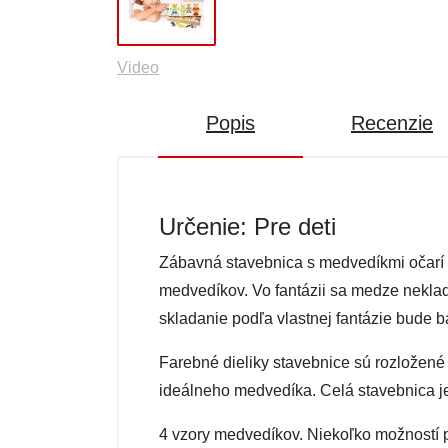
Video
Popis
Recenzie
Určenie: Pre deti
Zábavná stavebnica s medvedíkmi očarí k
medvedíkov. Vo fantázii sa medze nekladú
skladanie podľa vlastnej fantázie bude ba
Farebné dieliky stavebnice sú rozložené na
ideálneho medvedíka. Celá stavebnica j
4 vzory medvedíkov. Niekoľko možností po