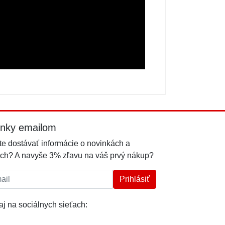
inky emailom
e dostávať informácie o novinkách a
ch? A navyše 3% zľavu na váš prvý nákup?
l:
Prihlásiť
j na sociálnych sieťach: