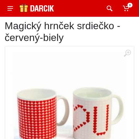
0
Magický hrnček srdiečko -
červený-biely