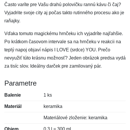
Často varíte pre Vašu drahú polovičku rannú kávu či čaj?
Vyjadrite svoje city aj počas takto rutinného procesu ako je
raňajky.
Vďaka tomuto magickému hrnčeku ich vyjadríte najľahšie.
Po krátkom časovom intervale sa na hrnčeku v reakcii na
teplý napoj objaví nápis I LOVE (srdce) YOU. Prečo
nevyužiť túto krásnu možnosť? Jeden obrázok predsa vydá
za tisíc slov. Ideálny darček pre zamilovaný pár.
Parametre
Balenie
1 ks
Materiál
keramika
Materiálové zloženie: keramika
Objem
0,3 l = 300 ml