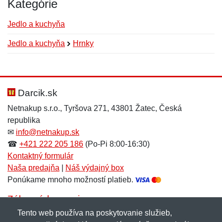
Kategórie
Jedlo a kuchyňa
Jedlo a kuchyňa
Hrnky
Nová recenzia
Nová otázka
Hodnotenie:
Meno:
*
*
Darcik.sk
Netnakup s.r.o., Tyršova 271, 43801 Žatec, Česká
republika
Meno:
E-mail:
*
*
✉
info@netnakup.sk
☎
+421 222 205 186
(Po-Pi 8:00-16:30)
Kontaktný formulár
Naša predajňa
|
Náš výdajný box
E-mail:
*
Ponúkame mnoho možností platieb.
Správa
*
Zákaznícky servis
Tento web používa na poskytovanie služieb,
Novinky emailom