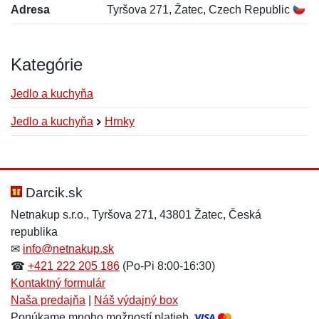
Adresa
Tyršova 271, Žatec, Czech Republic
Kategórie
Jedlo a kuchyňa
Jedlo a kuchyňa
Hrnky
Nová recenzia
Nová otázka
Hodnotenie:
Meno:
*
*
Darcik.sk
Netnakup s.r.o., Tyršova 271, 43801 Žatec, Česká
republika
Meno:
E-mail:
*
*
✉
info@netnakup.sk
☎
+421 222 205 186
(Po-Pi 8:00-16:30)
Kontaktný formulár
Naša predajňa
|
Náš výdajný box
E-mail:
*
Ponúkame mnoho možností platieb.
Správa
*