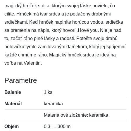
magický hrnček srdca, ktorým svojej láske poviete, čo
cítite. Hrnček má tvar srdca a je potlačený drobnými
srdiečkami. Keď hrnček naplníte horúcou vodou, srdiečka
sa premenia na nápis, ktorý hovorí ‚I love you. Nie je nad
to, začať ráno plné lásky a radosti. Potešte svoju drahú
polovičku týmto zamilovaným darčekom, ktorý jej spríjemní
každé chmúrne ráno. Magický hrnček srdca je ideálna
voľba na Valentín.
Parametre
Balenie
1 ks
Materiál
keramika
Materiálové zloženie: keramika
Objem
0,3 l = 300 ml