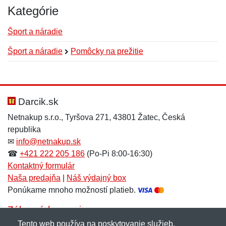
Kategórie
Šport a náradie
Šport a náradie
Pomôcky na prežitie
Nová recenzia
Nová otázka
Hodnotenie:
Meno:
*
*
Darcik.sk
Netnakup s.r.o., Tyršova 271, 43801 Žatec, Česká
republika
Meno:
E-mail:
*
*
✉
info@netnakup.sk
☎
+421 222 205 186
(Po-Pi 8:00-16:30)
Kontaktný formulár
Naša predajňa
|
Náš výdajný box
E-mail:
*
Ponúkame mnoho možností platieb.
Správa
*
Zákaznícky servis
Tento web používa na poskytovanie služieb,
Novinky emailom