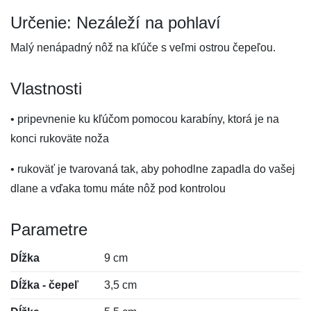
Určenie: Nezáleží na pohlaví
Malý nenápadný nôž na kľúče s veľmi ostrou čepeľou.
Vlastnosti
• pripevnenie ku kľúčom pomocou karabíny, ktorá je na
konci rukoväte noža
• rukoväť je tvarovaná tak, aby pohodlne zapadla do vašej
dlane a vďaka tomu máte nôž pod kontrolou
Parametre
Dĺžka
9 cm
Dĺžka - čepeľ
3,5 cm