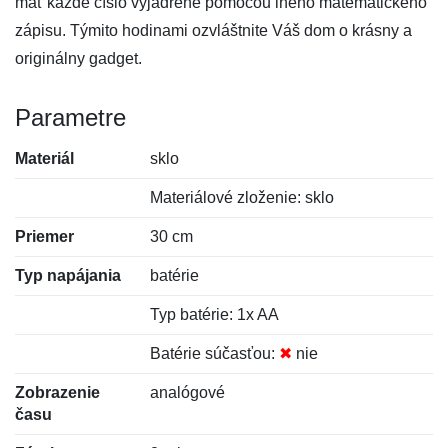
mať každé číslo vyjadrené pomocou iného matematického
zápisu. Týmito hodinami ozvláštnite Váš dom o krásny a
originálny gadget.
Parametre
Materiál
sklo
Materiálové zloženie: sklo
Priemer
30 cm
Typ napájania
batérie
Typ batérie: 1x AA
Batérie súčasťou:
✖
nie
Zobrazenie
analógové
času