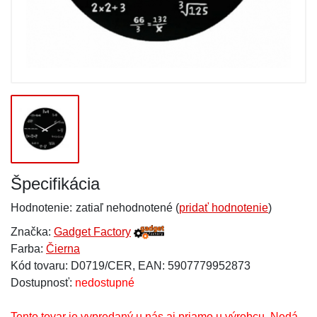
Špecifikácia
Hodnotenie:
zatiaľ nehodnotené (
pridať hodnotenie
)
Značka:
Gadget Factory
Farba:
Čierna
Kód tovaru: D0719/CER, EAN: 5907779952873
Dostupnosť:
nedostupné
Tento tovar je vypredaný u nás aj priamo u výrobcu. Nedá