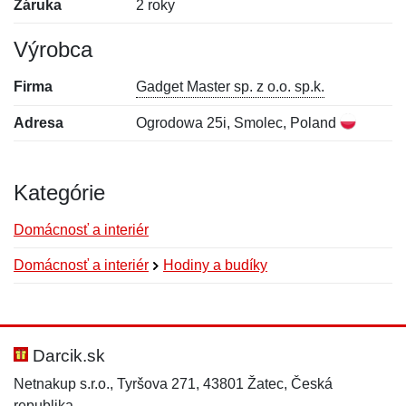
Záruka
2 roky
Výrobca
Firma
Gadget Master sp. z o.o. sp.k.
Adresa
Ogrodowa 25i, Smolec, Poland
Kategórie
Domácnosť a interiér
Domácnosť a interiér
Hodiny a budíky
Nová recenzia
Nová otázka
Hodnotenie:
Meno:
*
*
Darcik.sk
Netnakup s.r.o., Tyršova 271, 43801 Žatec, Česká
republika