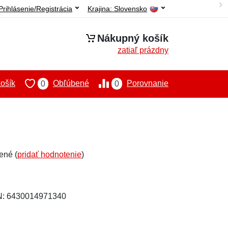
Prihlásenie/Registrácia
Krajina:
Slovensko
Nákupný košík
zatiaľ prázdny
ošík
Obľúbené
Porovnanie
0
0
ené (
pridať hodnotenie
)
N: 6430014971340