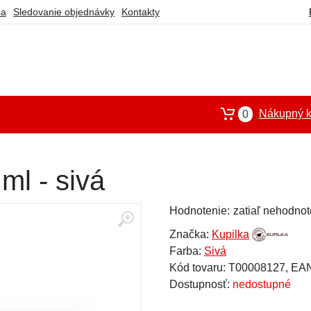
ba
Sledovanie objednávky
Kontakty
Nákupný k
0
ml - sivá
Hodnotenie:
zatiaľ nehodnot
Značka:
Kupilka
Farba:
Sivá
Kód tovaru: T00008127, EA
Dostupnosť:
nedostupné