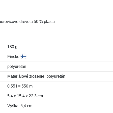
borovicové drevo a 50 % plastu
180 g
Fínsko
polyuretán
Materiálové zloženie: polyuretán
0,55 l = 550 ml
5,4 x 15,4 x 22,3 cm
Výška: 5,4 cm