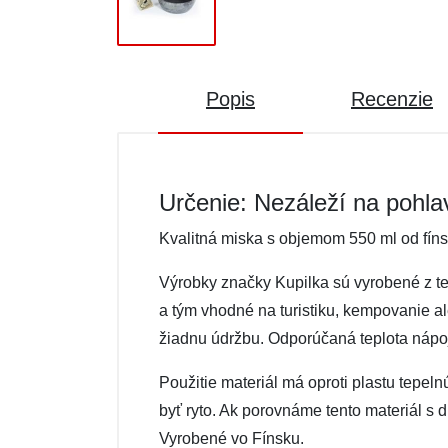
Popis
Recenzie
Určenie: Nezáleží na pohla
Kvalitná miska s objemom 550 ml od fíns
Výrobky značky Kupilka sú vyrobené z te
a tým vhodné na turistiku, kempovanie al
žiadnu údržbu. Odporúčaná teplota nápoj
Použitie materiál má oproti plastu tepel
byť ryto. Ak porovnáme tento materiál s 
Vyrobené vo Fínsku.