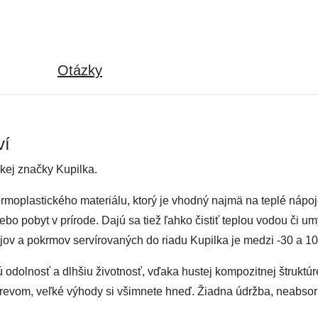
Otázky
ví
kej značky Kupilka.
rmoplastického materiálu, ktorý je vhodný najmä na teplé nápoj
ebo pobyt v prírode. Dajú sa tiež ľahko čistiť teplou vodou či 
ov a pokrmov servírovaných do riadu Kupilka je medzi -30 a 10
nú odolnosť a dlhšiu životnosť, vďaka hustej kompozitnej štruktú
drevom, veľké výhody si všimnete hneď. Žiadna údržba, neabsorbu