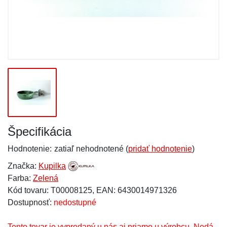
Špecifikácia
Hodnotenie:
zatiaľ nehodnotené (
pridať hodnotenie
)
Značka:
Kupilka
Farba:
Zelená
Kód tovaru: T00008125, EAN: 6430014971326
Dostupnosť:
nedostupné
Tento tovar je vypredaný u nás aj priamo u výrobcu. Nedá