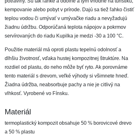
potraviny. Sú tak ľahké a odolné a tým vhodné na turistiku,
kempovanie alebo pobyt v prírode. Dajú sa tiež ľahko čistiť
teplou vodou či umývať v umývačke riadu a nevyžadujú
žiadnu údržbu. Odporúčaná teplota nápojov a pokrmov
servírovaných do riadu Kupilka je medzi -30 a 100 °C.
Použitie materiál má oproti plastu tepelnú odolnosť a
dlhšiu životnosť, vďaka hustej kompozitnej štruktúre. Na
rozdiel od plastu, do neho môže byť ryto. Ak porovnáme
tento materiál s drevom, veľké výhody si všimnete hneď.
Žiadna údržba, neabsorbuje pachy a nie je citlivý na
vlhkosť. Vyrobené vo Fínsku.
Materiál
termoplastický kompozit obsahuje 50 % borovicové drevo
a 50 % plastu