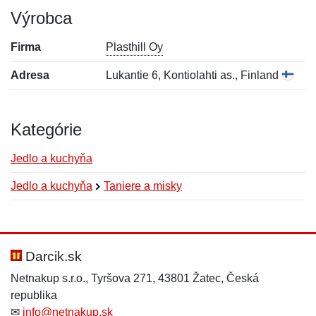
Výrobca
Firma
Plasthill Oy
Adresa
Lukantie 6, Kontiolahti as., Finland
Kategórie
Jedlo a kuchyňa
Jedlo a kuchyňa
Taniere a misky
Nová recenzia
Nová otázka
Hodnotenie:
Meno:
*
*
Darcik.sk
Netnakup s.r.o., Tyršova 271, 43801 Žatec, Česká
republika
Meno:
E-mail:
*
*
✉
info@netnakup.sk