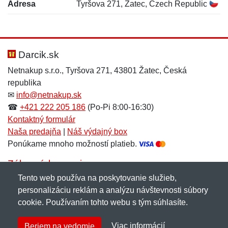
Adresa
Tyršova 271, Žatec, Czech Republic
Nová recenzia
Nová otázka
Hodnotenie:
Meno:
*
*
Darcik.sk
Netnakup s.r.o., Tyršova 271, 43801 Žatec, Česká
republika
Meno:
E-mail:
*
*
✉
info@netnakup.sk
☎
+421 222 205 186
(Po-Pi 8:00-16:30)
Kontaktný formulár
Naša predajňa
|
Náš výdajný box
E-mail:
*
Ponúkame mnoho možností platieb.
Správa
*
Zákaznícky servis
Tento web používa na poskytovanie služieb,
Novinky emailom
personalizáciu reklám a analýzu návštevnosti súbory
Správa
*
cookie. Používaním tohto webu s tým súhlasíte.
Copyright © 2007-2026 (19 rokov s vami)
Netnakup.sk
&
Viac informácií
Beriem na vedomie