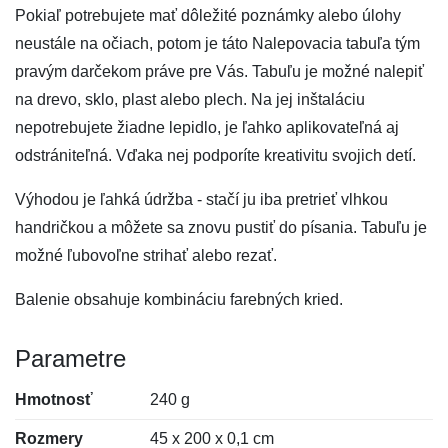
Pokiaľ potrebujete mať dôležité poznámky alebo úlohy
neustále na očiach, potom je táto Nalepovacia tabuľa tým
pravým darčekom práve pre Vás. Tabuľu je možné nalepiť
na drevo, sklo, plast alebo plech. Na jej inštaláciu
nepotrebujete žiadne lepidlo, je ľahko aplikovateľná aj
odstrániteľná. Vďaka nej podporíte kreativitu svojich detí.
Výhodou je ľahká údržba - stačí ju iba pretrieť vlhkou
handričkou a môžete sa znovu pustiť do písania. Tabuľu je
možné ľubovoľne strihať alebo rezať.
Balenie obsahuje kombináciu farebných kried.
Parametre
Hmotnosť
240 g
Rozmery
45 x 200 x 0,1 cm