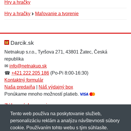
Hry a hračky
Hry a hračky
Maľovanie a tvorenie
Nová recenzia
Nová otázka
Hodnotenie:
Meno:
*
*
Darcik.sk
Netnakup s.r.o., Tyršova 271, 43801 Žatec, Česká
republika
Meno:
E-mail:
*
*
✉
info@netnakup.sk
☎
+421 222 205 186
(Po-Pi 8:00-16:30)
Kontaktný formulár
Naša predajňa
|
Náš výdajný box
E-mail:
*
Ponúkame mnoho možností platieb.
Správa
*
Zákaznícky servis
Tento web používa na poskytovanie služieb,
Novinky emailom
personalizáciu reklám a analýzu návštevnosti súbory
Správa
*
cookie. Používaním tohto webu s tým súhlasíte.