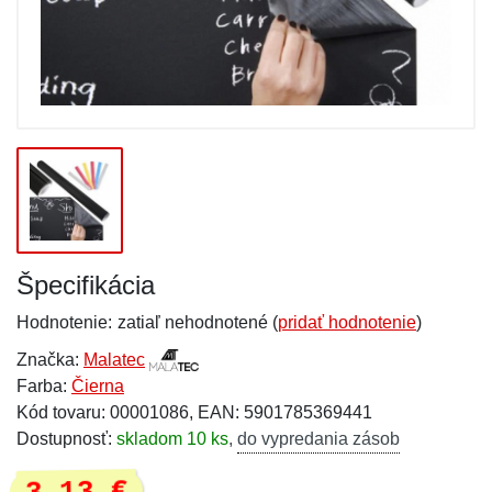
Špecifikácia
Hodnotenie:
zatiaľ nehodnotené (
pridať hodnotenie
)
Značka:
Malatec
Farba:
Čierna
Kód tovaru: 00001086, EAN: 5901785369441
Dostupnosť:
skladom 10 ks
,
do vypredania zásob