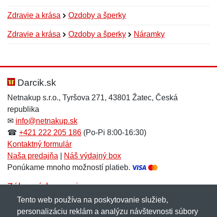
Zdravie a krása
Ozdoby a šperky
Zdravie a krása
Ozdoby a šperky
Náramky
Nová recenzia
Nová otázka
Hodnotenie:
Meno:
*
*
Darcik.sk
Netnakup s.r.o., Tyršova 271, 43801 Žatec, Česká
republika
Meno:
E-mail:
*
*
✉
info@netnakup.sk
☎
+421 222 205 186
(Po-Pi 8:00-16:30)
Kontaktný formulár
Naša predajňa
|
Náš výdajný box
E-mail:
*
Ponúkame mnoho možností platieb.
Správa
*
Zákaznícky servis
Tento web používa na poskytovanie služieb,
Novinky emailom
personalizáciu reklám a analýzu návštevnosti súbory
Správa
*