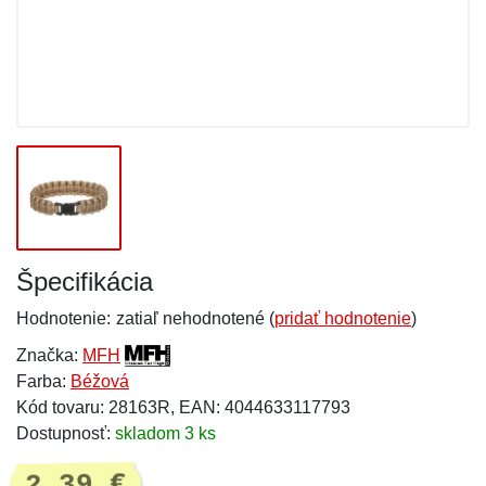
Špecifikácia
Hodnotenie:
zatiaľ nehodnotené (
pridať hodnotenie
)
Značka:
MFH
Farba:
Béžová
Kód tovaru: 28163R, EAN: 4044633117793
Dostupnosť:
skladom 3 ks
2,39 €