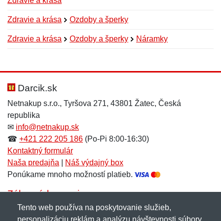
Zdravie a krása
Zdravie a krása
Ozdoby a šperky
Zdravie a krása
Ozdoby a šperky
Náramky
Nová recenzia
Nová otázka
Hodnotenie:
Meno:
*
*
Darcik.sk
Netnakup s.r.o., Tyršova 271, 43801 Žatec, Česká
republika
Meno:
E-mail:
*
*
✉
info@netnakup.sk
☎
+421 222 205 186
(Po-Pi 8:00-16:30)
Kontaktný formulár
Naša predajňa
|
Náš výdajný box
E-mail:
*
Ponúkame mnoho možností platieb.
Správa
*
Zákaznícky servis
Tento web používa na poskytovanie služieb,
Novinky emailom
personalizáciu reklám a analýzu návštevnosti súbory
Správa
*