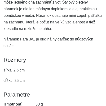
môže jedného dňa zachrániť život. Štýlový pletený
náramok je nie len módnym doplnkom, ale aj praktickou
pomôckou v núdzi. Náramok obsahuje mini čepeľ, píšťalku
na záchranu, ktorá je počuť na veľkú vzdialenosť a tiež
kresadlo na rozloženie ohňa.
Náramok Para 3v1 je originálny darček do núdzových
situácií.
Rozmery
šírka: 2,6 cm
dĺžka: 25 cm
Parametre
Hmotnosť
30 g