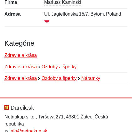
Firma
Mariusz Kaminski
Adresa
Ul. Jagiellonska 15/7, Bytom, Poland
Kategórie
Zdravie a krása
Zdravie a krása
Ozdoby a šperky
Zdravie a krása
Ozdoby a šperky
Náramky
Nová recenzia
Nová otázka
Hodnotenie:
Meno:
*
*
Darcik.sk
Netnakup s.r.o., Tyršova 271, 43801 Žatec, Česká
republika
Meno:
E-mail:
*
*
✉
info@netnakup.sk