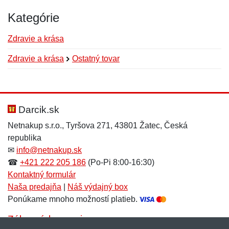
Kategórie
Zdravie a krása
Zdravie a krása
Ostatný tovar
Nová recenzia
Nová otázka
Hodnotenie:
Meno:
*
*
Darcik.sk
Netnakup s.r.o., Tyršova 271, 43801 Žatec, Česká
republika
Meno:
E-mail:
*
*
✉
info@netnakup.sk
☎
+421 222 205 186
(Po-Pi 8:00-16:30)
Kontaktný formulár
Naša predajňa
|
Náš výdajný box
E-mail:
*
Ponúkame mnoho možností platieb.
Správa
*
Zákaznícky servis