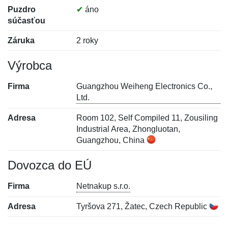
Puzdro
✔
áno
súčasťou
Záruka
2 roky
Výrobca
Firma
Guangzhou Weiheng Electronics Co.,
Ltd.
Adresa
Room 102, Self Compiled 11, Zousiling
Industrial Area, Zhongluotan,
Guangzhou, China
Dovozca do EÚ
Firma
Netnakup s.r.o.
Adresa
Tyršova 271, Žatec, Czech Republic