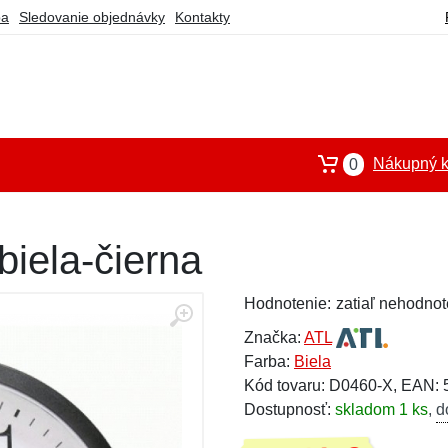
ba
Sledovanie objednávky
Kontakty
Nákupný k
0
biela-čierna
Hodnotenie:
zatiaľ nehodnot
Značka:
ATL
Farba:
Biela
Kód tovaru: D0460-X, EAN:
Dostupnosť:
skladom 1 ks
,
d