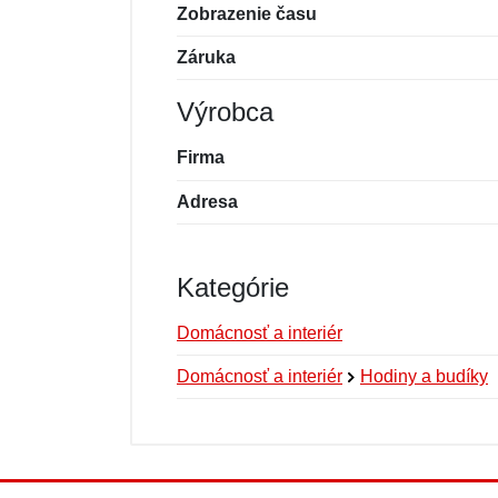
Zobrazenie času
Záruka
Výrobca
Firma
Adresa
Kategórie
Domácnosť a interiér
Domácnosť a interiér
Hodiny a budíky
Nová recenzia
Nová otázka
Hodnotenie:
Meno:
*
*