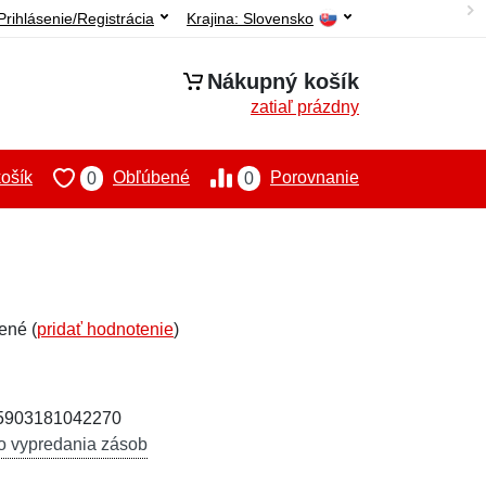
Prihlásenie/Registrácia
Krajina:
Slovensko
Nákupný košík
zatiaľ prázdny
ošík
Obľúbené
Porovnanie
0
0
ené (
pridať hodnotenie
)
 5903181042270
o vypredania zásob