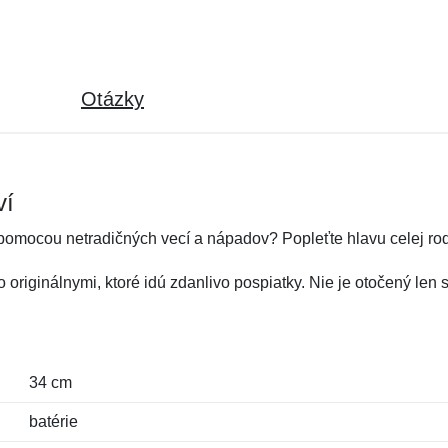
Otázky
ví
 pomocou netradičných vecí a nápadov? Popleťte hlavu celej ro
originálnymi, ktoré idú zdanlivo pospiatky. Nie je otočený len sm
34 cm
batérie