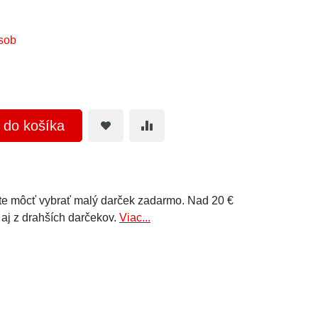
sob
ť do košíka
e môcť vybrať malý darček zadarmo. Nad 20 €
 aj z drahších darčekov.
Viac...