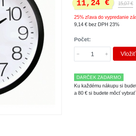
11,24 €
15,07 €
25% zľava do vypredanie zá
9,14 € bez DPH 23%
Počet:
Vloži
DARČEK ZADARMO
Ku každému nákupu si budet
a 80 € si budete môcť vybrať