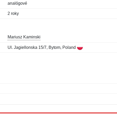
analógové
2 roky
Mariusz Kaminski
Ul. Jagiellonska 15/7, Bytom, Poland
Meno:
E-mail:
*
*
E-mail:
*