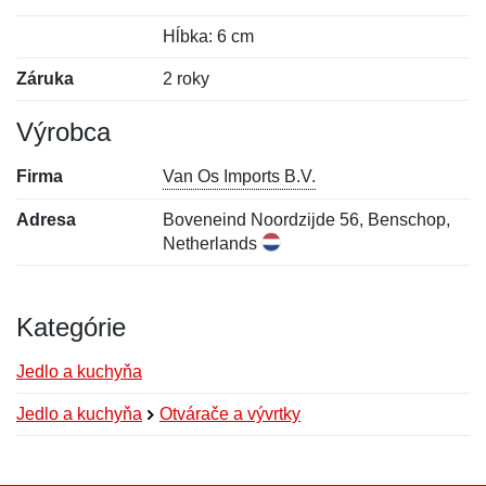
Hĺbka: 6 cm
Záruka
2 roky
Výrobca
Firma
Van Os Imports B.V.
Adresa
Boveneind Noordzijde 56, Benschop,
Netherlands
Kategórie
Jedlo a kuchyňa
Jedlo a kuchyňa
Otvárače a vývrtky
Nová recenzia
Nová otázka