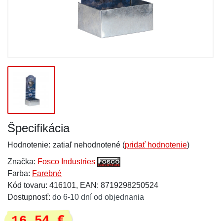
Špecifikácia
Hodnotenie:
zatiaľ nehodnotené (
pridať hodnotenie
)
Značka:
Fosco Industries
Farba:
Farebné
Kód tovaru: 416101, EAN: 8719298250524
Dostupnosť:
do 6-10 dní od objednania
16,54 €