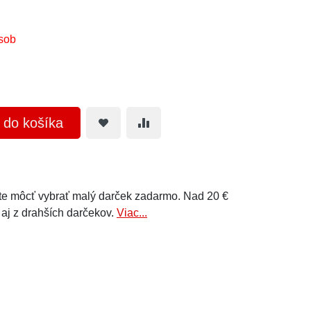
sob
ť do košíka
e môcť vybrať malý darček zadarmo. Nad 20 €
 aj z drahších darčekov.
Viac...