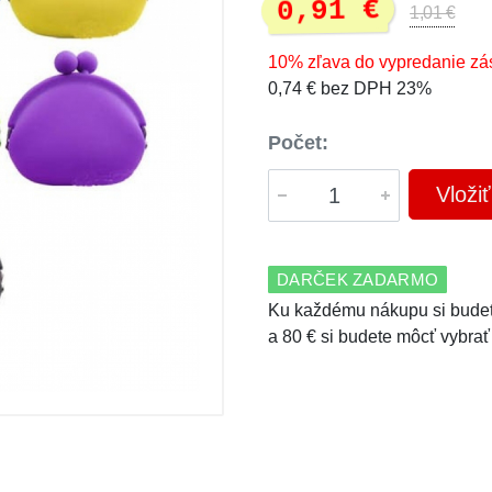
0,91 €
1,01 €
10% zľava do vypredanie zá
0,74 € bez DPH 23%
Počet:
Vloži
DARČEK ZADARMO
Ku každému nákupu si budet
a 80 € si budete môcť vybrať