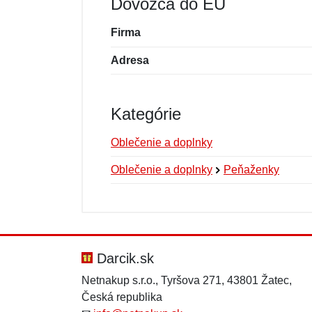
Dovozca do EÚ
Firma
Adresa
Kategórie
Oblečenie a doplnky
Oblečenie a doplnky
Peňaženky
Nová recenzia
Nová otázka
Hodnotenie:
Meno:
*
*
Darcik.sk
Netnakup s.r.o., Tyršova 271, 43801 Žatec,
Česká republika
Správa
Správa
*
*