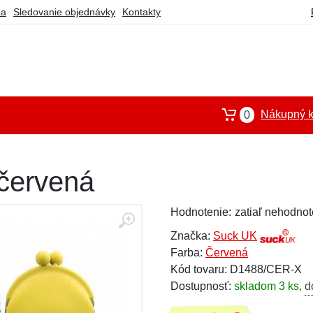
ba
Sledovanie objednávky
Kontakty
Nákupný k
0
 červená
Hodnotenie:
zatiaľ nehodnot
Značka:
Suck UK
Farba:
Červená
Kód tovaru: D1488/CER-X
Dostupnosť:
skladom 3 ks
,
d