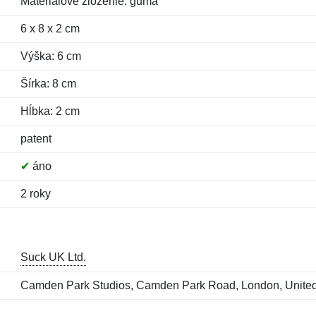
Materiálové zloženie: guma
6 x 8 x 2 cm
Výška: 6 cm
Šírka: 8 cm
Hĺbka: 2 cm
patent
✔
áno
2 roky
Suck UK Ltd.
Camden Park Studios, Camden Park Road, London, Unit