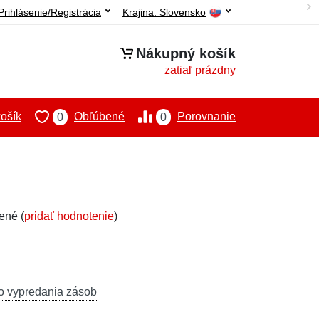
Prihlásenie/Registrácia
Krajina:
Slovensko
Nákupný košík
zatiaľ prázdny
ošík
Obľúbené
Porovnanie
0
0
ené (
pridať hodnotenie
)
o vypredania zásob