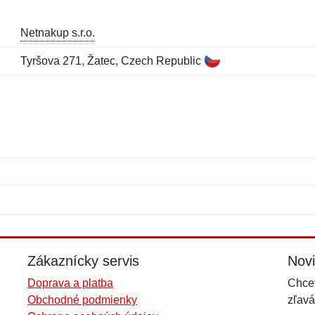
Netnakup s.r.o.
Tyršova 271, Žatec, Czech Republic
Meno:
E-mail:
*
*
E-mail:
*
Zákaznícky servis
Nov
Doprava a platba
Chcet
Obchodné podmienky
zľavá