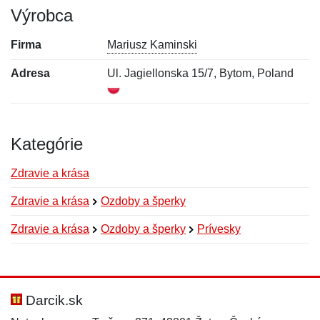
Výrobca
Firma
Mariusz Kaminski
Adresa
Ul. Jagiellonska 15/7, Bytom, Poland
Kategórie
Zdravie a krása
Zdravie a krása
Ozdoby a šperky
Zdravie a krása
Ozdoby a šperky
Prívesky
Nová recenzia
Nová otázka
Hodnotenie:
Meno:
*
*
Darcik.sk