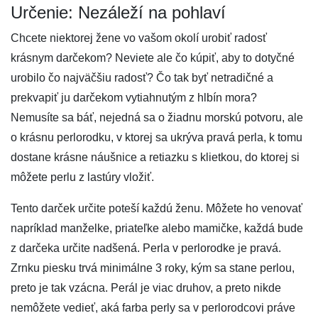
Určenie: Nezáleží na pohlaví
Chcete niektorej žene vo vašom okolí urobiť radosť
krásnym darčekom? Neviete ale čo kúpiť, aby to dotyčné
urobilo čo najväčšiu radosť? Čo tak byť netradičné a
prekvapiť ju darčekom vytiahnutým z hlbín mora?
Nemusíte sa báť, nejedná sa o žiadnu morskú potvoru, ale
o krásnu perlorodku, v ktorej sa ukrýva pravá perla, k tomu
dostane krásne náušnice a retiazku s klietkou, do ktorej si
môžete perlu z lastúry vložiť.
Tento darček určite poteší každú ženu. Môžete ho venovať
napríklad manželke, priateľke alebo mamičke, každá bude
z darčeka určite nadšená. Perla v perlorodke je pravá.
Zrnku piesku trvá minimálne 3 roky, kým sa stane perlou,
preto je tak vzácna. Perál je viac druhov, a preto nikde
nemôžete vedieť, aká farba perly sa v perlorodcovi práve