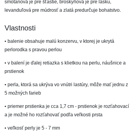
smotanová je pre šťastie, broskyňová je pre lásku,
levanduľová pre múdrosť a zlatá predurčuje bohatstvo.
Vlastnosti
• balenie obsahuje malú konzervu, v ktorej je ukrytá
perlorodka s pravou perlou
• v balení je ďalej retiazka s klietkou na perlu, náušnice a
prstienok
• perla, ktorá sa ukrýva vo vnútri lastúry, môže mať jednu z
5 možných farieb
• priemer prstienka je cca 1,7 cm - prstienok je rozťahovací
a je možné ho rozťahovať podľa veľkosti prsta
• veľkosť perly je 5 - 7 mm