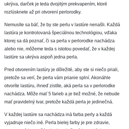
ukrýva, darček je teda dvojitým prekvapením, ktoré
rozlúsknete až pri otvorení perlorodky.
Nemusíte sa báť, že by ste perlu v lastúre nenašli. Každá
lastúra je kontrolovaná špeciálnou technológiou, vďaka
ktorej sa dá poznať, či sa perla v perlorodke nachádza
alebo nie, môžeme teda s istotou povedať, že v každej
lastúre sa ukrýva aspoň jedna perla.
Pred otvorením lastúry je dôležité, aby ste si niečo priali,
pretože sa verí, že perla vám prianie splní. Akonáhle
otvoríte lastúru, ihneď zistíte, aká perla sa v perlorodke
nachádza. Môže mať 5 farieb a je tiež možné, že nebude
mať pravidelný tvar, pretože každá perla je jedinečná.
V každej lastúre sa nachádza iná farba perly a každá
vyjadruje niečo iné. Perla bielej farby je pre zdravie,