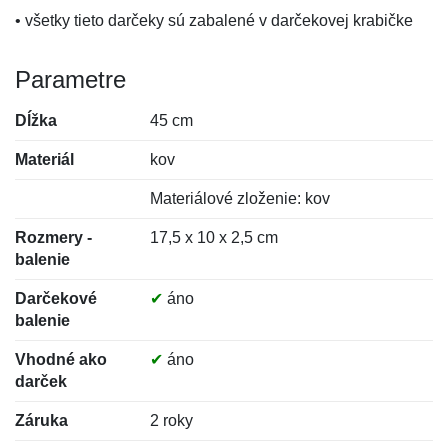
• všetky tieto darčeky sú zabalené v darčekovej krabičke
Parametre
Dĺžka
45 cm
Materiál
kov
Materiálové zloženie: kov
Rozmery -
17,5 x 10 x 2,5 cm
balenie
Darčekové
✔
áno
balenie
Vhodné ako
✔
áno
darček
Záruka
2 roky