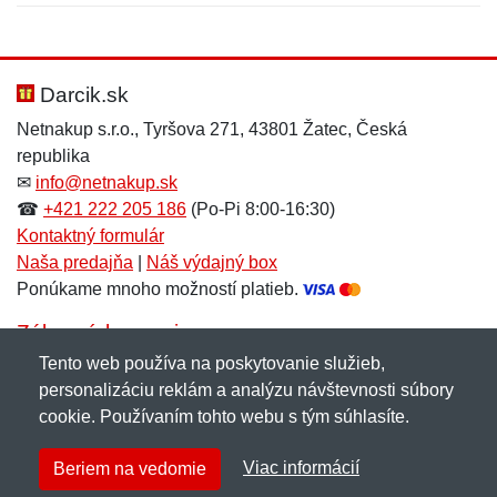
Nová recenzia
Nová otázka
Hodnotenie:
Meno:
*
*
Darcik.sk
Netnakup s.r.o., Tyršova 271, 43801 Žatec, Česká
republika
Meno:
E-mail:
*
*
✉
info@netnakup.sk
☎
+421 222 205 186
(Po-Pi 8:00-16:30)
Kontaktný formulár
Naša predajňa
|
Náš výdajný box
E-mail:
*
Ponúkame mnoho možností platieb.
Správa
*
Zákaznícky servis
Tento web používa na poskytovanie služieb,
Novinky emailom
personalizáciu reklám a analýzu návštevnosti súbory
Správa
*
cookie. Používaním tohto webu s tým súhlasíte.
Copyright © 2007-2026 (19 rokov s vami)
Netnakup.sk
&
Viac informácií
Beriem na vedomie
NetIQ
. Všetky práva vyhradené.