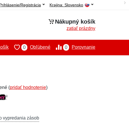
Prihlásenie/Registrácia
Krajina:
Slovensko
Nákupný košík
zatiaľ prázdny
ošík
Obľúbené
Porovnanie
0
0
ené (
pridať hodnotenie
)
o vypredania zásob