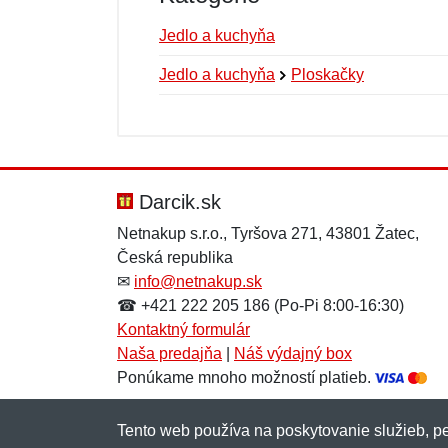
Jedlo a kuchyňa
Jedlo a kuchyňa
Ploskačky
Nová recenzia
Nová otázka
Hodnotenie:
Meno:
*
*
Darcik.sk
Netnakup s.r.o., Tyršova 271, 43801 Žatec,
Česká republika
Správa
Správa
*
*
✉
info@netnakup.sk
☎ +421 222 205 186 (Po-Pi 8:00-16:30)
Kontaktný formulár
Naša predajňa
|
Náš výdajný box
Ponúkame mnoho možností platieb.
Tento web používa na poskytovanie služieb, pe