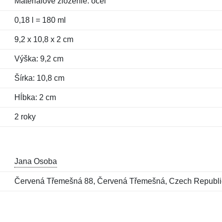
Materiálové zloženie: oceľ
0,18 l = 180 ml
9,2 x 10,8 x 2 cm
Výška: 9,2 cm
Šírka: 10,8 cm
Hĺbka: 2 cm
2 roky
Jana Osoba
Červená Třemešná 88, Červená Třemešná, Czech Republ