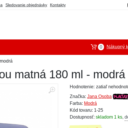
ba
Sledovanie objednávky
Kontakty
Nákupný k
0
 modrá
nou matná 180 ml - modrá
Hodnotenie:
zatiaľ nehodnot
Značka:
Jana Osoba
Farba:
Modrá
Kód tovaru: 1-25
Dostupnosť:
skladom 1 ks
,
d