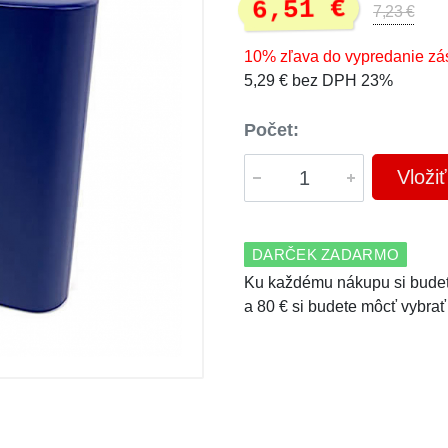
6,51 €
7,23 €
10% zľava do vypredanie zá
5,29 € bez DPH 23%
Počet:
Vloži
DARČEK ZADARMO
Ku každému nákupu si budet
a 80 € si budete môcť vybrať