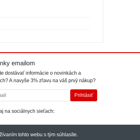
inky emailom
e dostávať informácie o novinkách a
ch? A navyše 3% zľavu na váš prvý nákup?
l:
Prihlásiť
j na sociálnych sieťach:
žívaním tohto webu s tým súhlasíte.