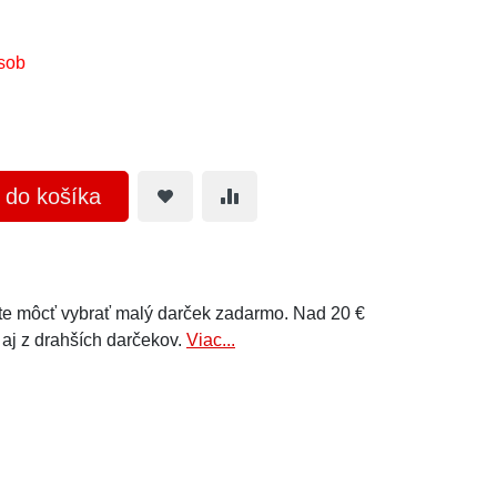
sob
ť do košíka
e môcť vybrať malý darček zadarmo. Nad 20 €
 aj z drahších darčekov.
Viac...