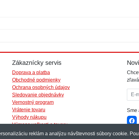
Meno:
E-mail:
*
*
E-mail:
*
Zákaznícky servis
Nov
Doprava a platba
Chcet
Obchodné podmienky
zľavá
Ochrana osobných údajov
E-mai
Sledovanie objednávky
Vernostný program
Vrátenie tovaru
Sme a
Výhody nákupu
Výmena veľkosti a tovaru
Viac informácií...
rsonalizáciu reklám a analýzu návštevnosti súbory cookie. Pou