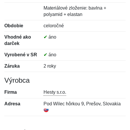
Materiálové zloženie: bavlna +
polyamid + elastan
Obdobie
celoročné
Vhodné ako
✔
áno
darček
Vyrobené v SR
✔
áno
Záruka
2 roky
Výrobca
Firma
Hesty s.r.o.
Adresa
Pod Wilec hôrkou 9, Prešov, Slovakia