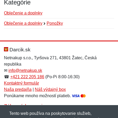
Kategórie
Oblečenie a doplnky
Oblečenie a doplnky
Ponožky
Nová recenzia
Nová otázka
Hodnotenie:
Meno:
*
*
Darcik.sk
Netnakup s.r.o., Tyršova 271, 43801 Žatec, Česká
republika
Meno:
E-mail:
*
*
✉
info@netnakup.sk
☎
+421 222 205 186
(Po-Pi 8:00-16:30)
Kontaktný formulár
Naša predajňa
|
Náš výdajný box
E-mail:
*
Ponúkame mnoho možností platieb.
Správa
*
Zákaznícky servis
Tento web používa na poskytovanie služieb,
Novinky emailom