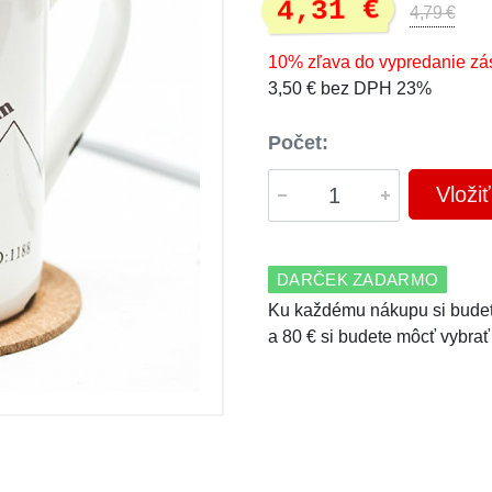
4,31 €
4,79 €
10% zľava do vypredanie zá
3,50 € bez DPH 23%
Počet:
Vloži
DARČEK ZADARMO
Ku každému nákupu si budet
a 80 € si budete môcť vybrať