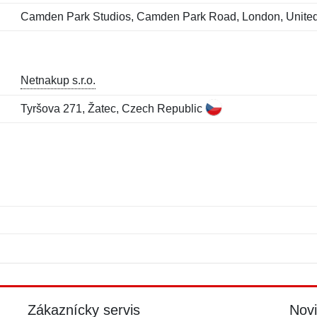
Camden Park Studios, Camden Park Road, London, Unit
Netnakup s.r.o.
Tyršova 271, Žatec, Czech Republic
Meno:
E-mail:
*
*
E-mail:
*
Zákaznícky servis
Nov