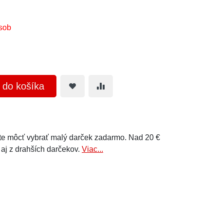
sob
ť do košíka
e môcť vybrať malý darček zadarmo. Nad 20 €
 aj z drahších darčekov.
Viac...