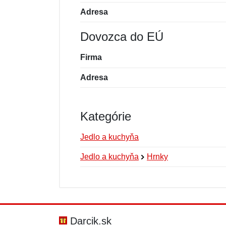
Adresa
Dovozca do EÚ
Firma
Adresa
Kategórie
Jedlo a kuchyňa
Jedlo a kuchyňa
Hrnky
Nová recenzia
Nová otázka
Hodnotenie:
Meno:
*
*
Darcik.sk