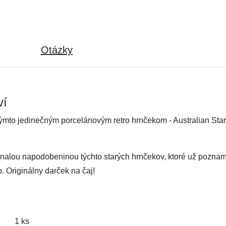
Otázky
ví
 týmto jedinečným porcelánovým retro hrnčekom - Australian St
nalou napodobeninou týchto starých hrnčekov, ktoré už poznam
o. Originálny darček na čaj!
1 ks