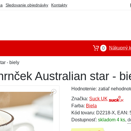
ba
Sledovanie objednávky
Kontakty
Nákupný k
0
ar - biely
rnček Australian star - bi
Hodnotenie:
zatiaľ nehodnot
Značka:
Suck UK
Farba:
Biela
Kód tovaru: D2218-X, EAN:
Dostupnosť:
skladom 4 ks
,
d