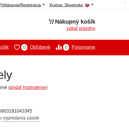
Prihlásenie/Registrácia
Krajina:
Slovensko
Nákupný košík
zatiaľ prázdny
ošík
Obľúbené
Porovnanie
0
0
ely
ené (
pridať hodnotenie
)
 5903181043345
o vypredania zásob