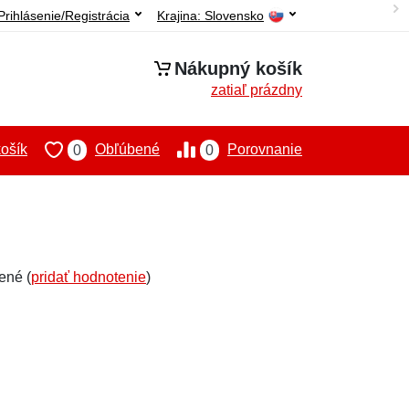
Prihlásenie/Registrácia
Krajina:
Slovensko
Nákupný košík
zatiaľ prázdny
ošík
Obľúbené
Porovnanie
0
0
ené (
pridať hodnotenie
)