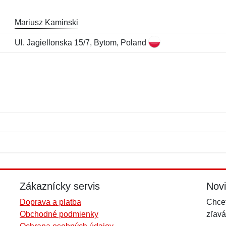
Mariusz Kaminski
Ul. Jagiellonska 15/7, Bytom, Poland
Meno:
E-mail:
*
*
E-mail:
*
Zákaznícky servis
Nov
Doprava a platba
Chcet
Obchodné podmienky
zľavá