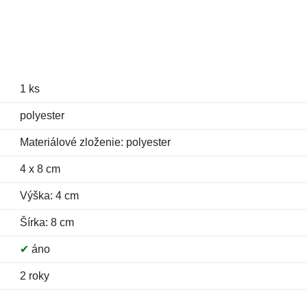
1 ks
polyester
Materiálové zloženie: polyester
4 x 8 cm
Výška: 4 cm
Šírka: 8 cm
✔
áno
2 roky