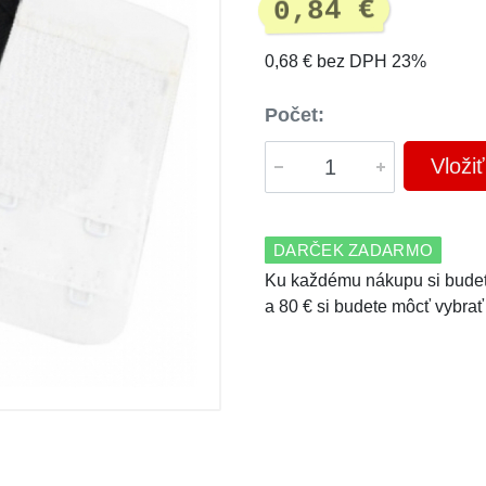
0,84 €
0,68 € bez DPH 23%
Počet:
Vloži
DARČEK ZADARMO
Ku každému nákupu si budet
a 80 € si budete môcť vybrať