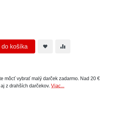
ť do košíka
e môcť vybrať malý darček zadarmo. Nad 20 €
 aj z drahších darčekov.
Viac...