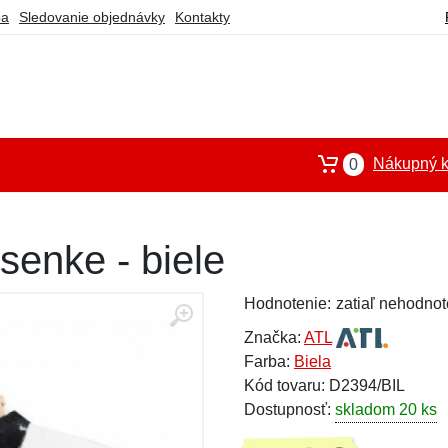
ba
Sledovanie objednávky
Kontakty
Nákupný k
0
senke - biele
Hodnotenie:
zatiaľ nehodnot
Značka:
ATL
Farba:
Biela
Kód tovaru: D2394/BIL
Dostupnosť:
skladom 20 ks