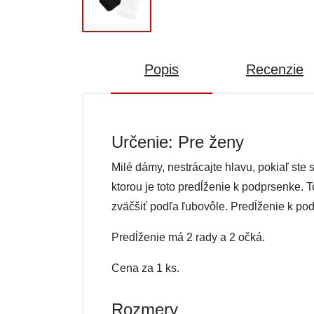
Popis
Recenzie
Určenie: Pre ženy
Milé dámy, nestrácajte hlavu, pokiaľ ste
ktorou je toto predĺženie k podprsenke.
zväčšiť podľa ľubovôle. Predĺženie k pod
Predĺženie má 2 rady a 2 očká.
Cena za 1 ks.
Rozmery