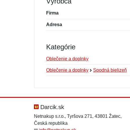
Výrobca
Firma
Adresa
Kategórie
Oblečenie a doplnky
Oblečenie a doplnky
Spodná bielizeň
Nová recenzia
Nová otázka
Hodnotenie:
Meno:
*
*
Darcik.sk
Netnakup s.r.o., Tyršova 271, 43801 Žatec,
Česká republika
Správa
Správa
*
*