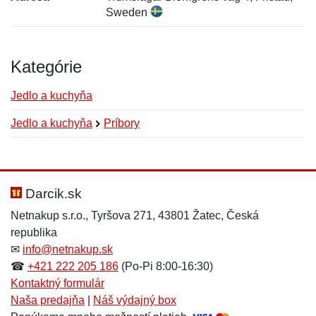
Sweden
Kategórie
Jedlo a kuchyňa
Jedlo a kuchyňa
Príbory
Nová recenzia
Nová otázka
Hodnotenie:
Meno:
*
*
Darcik.sk
Netnakup s.r.o., Tyršova 271, 43801 Žatec, Česká
republika
Meno:
E-mail:
*
*
✉
info@netnakup.sk
☎
+421 222 205 186
(Po-Pi 8:00-16:30)
Kontaktný formulár
Naša predajňa
|
Náš výdajný box
E-mail:
*