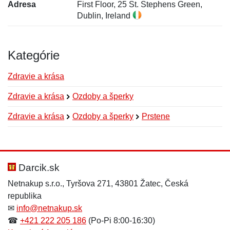
Adresa
First Floor, 25 St. Stephens Green,
Dublin, Ireland
Kategórie
Zdravie a krása
Zdravie a krása
Ozdoby a šperky
Zdravie a krása
Ozdoby a šperky
Prstene
Nová recenzia
Nová otázka
Hodnotenie:
Meno:
*
*
Darcik.sk
Netnakup s.r.o., Tyršova 271, 43801 Žatec, Česká
republika
Meno:
E-mail:
*
*
✉
info@netnakup.sk
☎
+421 222 205 186
(Po-Pi 8:00-16:30)