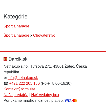
Kategórie
Šport a náradie
Šport a náradie
Chovateľstvo
Nová recenzia
Nová otázka
Hodnotenie:
Meno:
*
*
Darcik.sk
Netnakup s.r.o., Tyršova 271, 43801 Žatec, Česká
republika
Meno:
E-mail:
*
*
✉
info@netnakup.sk
☎
+421 222 205 186
(Po-Pi 8:00-16:30)
Kontaktný formulár
Naša predajňa
|
Náš výdajný box
E-mail:
*
Ponúkame mnoho možností platieb.
Správa
*