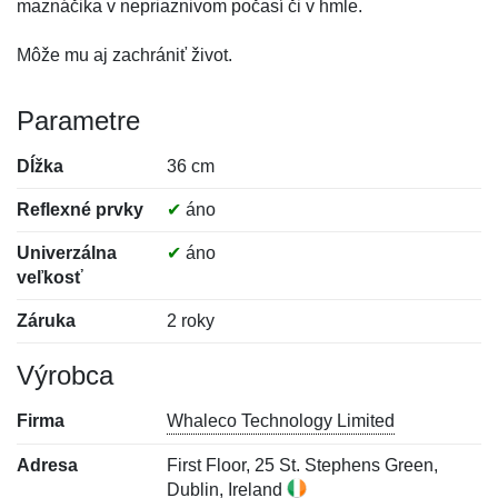
maznáčika v nepriaznivom počasí či v hmle.
Môže mu aj zachrániť život.
Parametre
Dĺžka
36 cm
Reflexné prvky
✔
áno
Univerzálna
✔
áno
veľkosť
Záruka
2 roky
Výrobca
Firma
Whaleco Technology Limited
Adresa
First Floor, 25 St. Stephens Green,
Dublin, Ireland